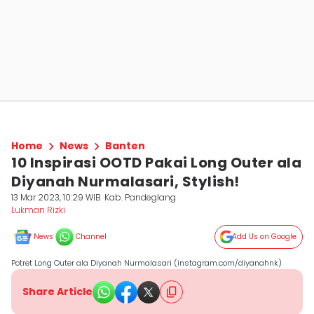
Home
News
Banten
10 Inspirasi OOTD Pakai Long Outer ala
Diyanah Nurmalasari, Stylish!
13 Mar 2023, 10:29 WIB
Kab. Pandeglang
Lukman Rizki
News
Channel
Add Us on Google
Potret Long Outer ala Diyanah Nurmalasari (instagram.com/diyanahnk)
Share Article