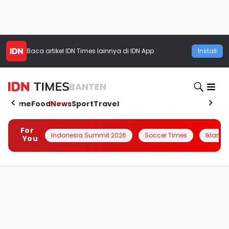
Baca artikel
IDN Times
lainnya di IDN App
Install
BANTEN
Home
Food
News
Sport
Travel
For
Indonesia Summit 2026
Soccer Times
Iklanin 
You