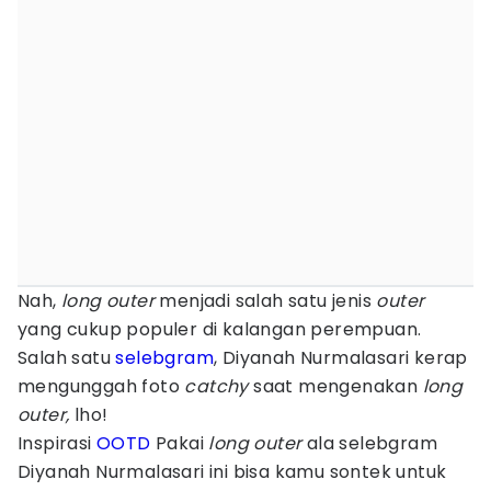
Nah,
long outer
menjadi salah satu jenis
outer
yang cukup populer di kalangan perempuan.
Salah satu
selebgram
, Diyanah Nurmalasari kerap
mengunggah foto
catchy
saat mengenakan
long
outer,
lho!
Inspirasi
OOTD
Pakai
long outer
ala selebgram
Diyanah Nurmalasari ini bisa kamu sontek untuk