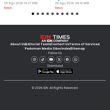
Keras
06 Agu 2026, 10:27 WIB
Didominasi Cuaca
06 Agu 2026, 09:41 WIB
06
News
News
Ne
Berawan
About Us
Editorial Team
Contact Us
Terms of Services
Pedoman Media Siber
Index
Sitemap
Follow Us
Download
© 2026 IDN. All Rights Reserved.