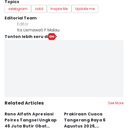
Topics
selebgram
ootd
Inspire Me
Update me
Editorial Team
Editor
Ita Lismawati F Malau
Tonton lebih seru di
Related Articles
See More
Rano Alfath Apresiasi
Prakiraan Cuaca
C
Polres Tangsel Ungkap
Tangerang Raya 6
C
46 Juta Butir Obat
Agustus 2026,
C