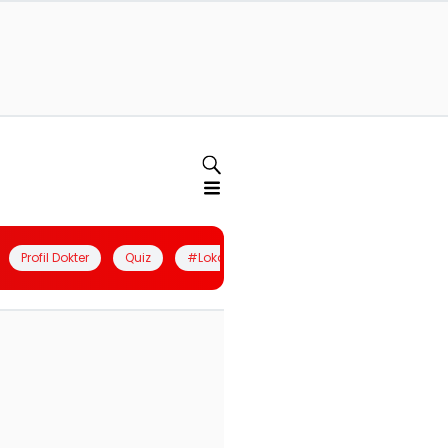
Profil Dokter
Quiz
#LokalBerdaya
Join Community