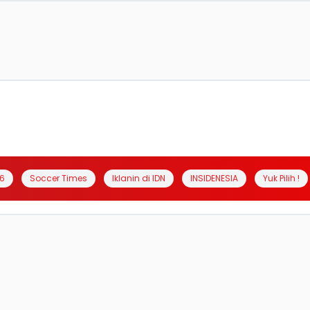
6
Soccer Times
Iklanin di IDN
INSIDENESIA
Yuk Pilih !