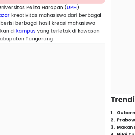
niversitas Pelita Harapan (
UPH
)
azar
kreativitas mahasiswa dari berbagai
 berisi berbagai hasil kreasi mahasiswa
kan di
kampus
yang terletak di kawasan
 Kabupaten Tangerang.
Trendi
1
.
Gubern
2
.
Prabow
3
.
Makan B
4
.
Nilai T