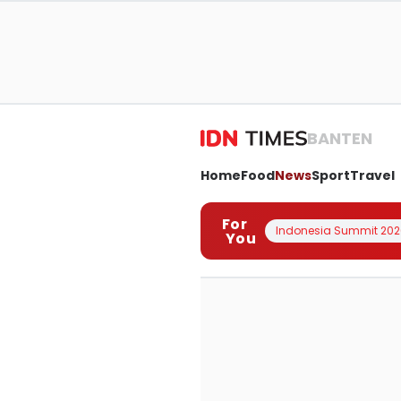
BANTEN
Home
Food
News
Sport
Travel
For
Indonesia Summit 202
You