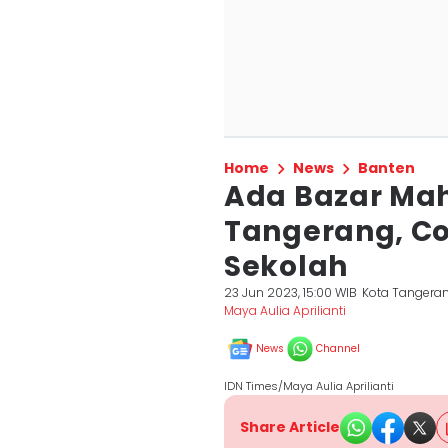
Home
News
Banten
Ada Bazar Mah
Tangerang, Coc
Sekolah
23 Jun 2023, 15:00 WIB
Kota Tangera
Maya Aulia Aprilianti
News
Channel
IDN Times/Maya Aulia Aprilianti
Share Article