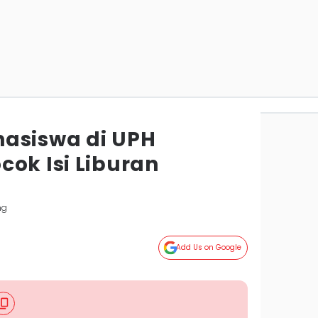
asiswa di UPH
ok Isi Liburan
ng
Add Us on Google