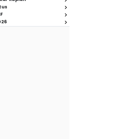
tus
FF
026