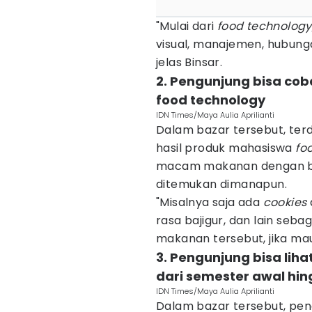
"Mulai dari
food technology
visual, manajemen, hubunga
jelas Binsar.
2. Pengunjung bisa cob
food technology
IDN Times/Maya Aulia Aprilianti
Dalam bazar tersebut, te
hasil produk mahasiswa
foo
macam makanan dengan bah
ditemukan dimanapun.
"Misalnya saja ada
cookies
rasa bajigur, dan lain seba
makanan tersebut, jika mau 
3. Pengunjung bisa liha
dari semester awal hin
IDN Times/Maya Aulia Aprilianti
Dalam bazar tersebut, peng