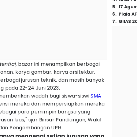
5
.
17 Agus
6
.
Piala A
7
.
GIIAS 2
ential,
bazar ini menampilkan berbagai
kanan, karya gambar, karya arsitektur,
 berbagai jurusan teknik, dan masih banyak
ng pada 22-24 Juni 2023.
k memberikan wadah bagi siswa-siswi
SMA
ensi mereka dan mempersiapkan mereka
sebagai para pemimpin bangsa yang
asan luas," ujar Binsar Pandiangan, Wakil
 dan Pengembangan UPH.
tanya mengenai setiap jurusan yang