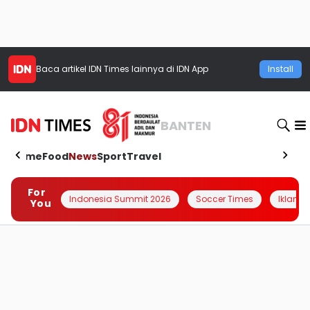
Baca artikel
IDN Times
lainnya di IDN App
Install
BANTEN
Home
Food
News
Sport
Travel
For
Indonesia Summit 2026
Soccer Times
Iklanin 
You