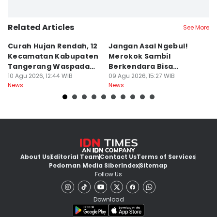
Related Articles
See More
Curah Hujan Rendah, 12
Jangan Asal Ngebul!
P
Kecamatan Kabupaten
Merokok Sambil
D
Tangerang Waspada
Berkendara Bisa
h
Kekeringan
10 Agu 2026, 12:44 WIB
Didenda Rp750 Ribu
09 Agu 2026, 15:27 WIB
09
News
News
Ne
About Us
Editorial Team
Contact Us
Terms of Services
Pedoman Media Siber
Index
Sitemap
Follow Us
Download