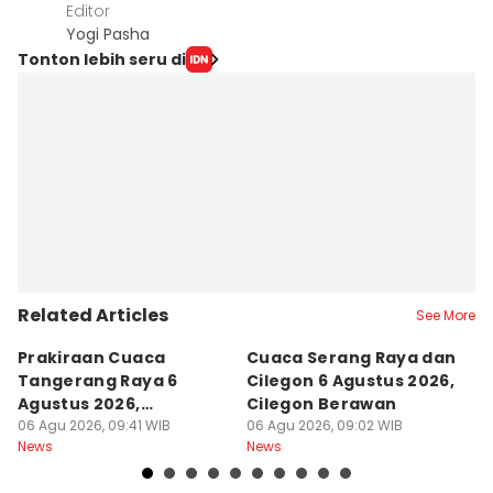
Editor
Yogi Pasha
Tonton lebih seru di
Related Articles
See More
Prakiraan Cuaca
Cuaca Serang Raya dan
P
Tangerang Raya 6
Cilegon 6 Agustus 2026,
P
Agustus 2026,
Cilegon Berawan
A
Didominasi Cuaca
06 Agu 2026, 09:41 WIB
06 Agu 2026, 09:02 WIB
S
06
News
News
Ne
Berawan