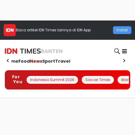
Baca artikel
IDN Times
lainnya di IDN App
Install
BANTEN
Home
Food
News
Sport
Travel
For
Indonesia Summit 2026
Soccer Times
Iklanin 
You