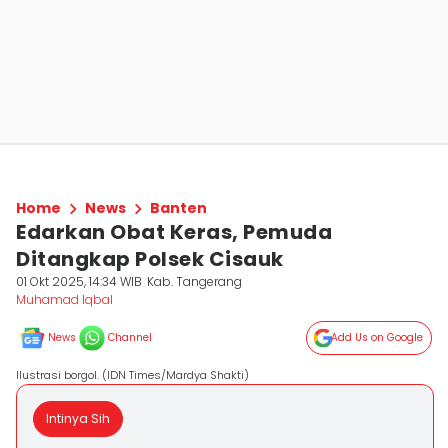
Home
News
Banten
Edarkan Obat Keras, Pemuda
Ditangkap Polsek Cisauk
01 Okt 2025, 14:34 WIB
Kab. Tangerang
Muhamad Iqbal
News
Channel
Add Us on Google
Ilustrasi borgol. (IDN Times/Mardya Shakti)
Intinya Sih