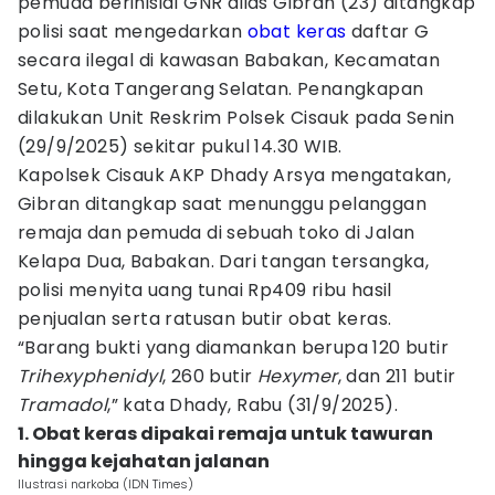
pemuda berinisial GNR alias Gibran (23) ditangkap
polisi saat mengedarkan
obat keras
daftar G
secara ilegal di kawasan Babakan, Kecamatan
Setu, Kota Tangerang Selatan. Penangkapan
dilakukan Unit Reskrim Polsek Cisauk pada Senin
(29/9/2025) sekitar pukul 14.30 WIB.
Kapolsek Cisauk AKP Dhady Arsya mengatakan,
Gibran ditangkap saat menunggu pelanggan
remaja dan pemuda di sebuah toko di Jalan
Kelapa Dua, Babakan. Dari tangan tersangka,
polisi menyita uang tunai Rp409 ribu hasil
penjualan serta ratusan butir obat keras.
“Barang bukti yang diamankan berupa 120 butir
Trihexyphenidyl
, 260 butir
Hexymer
, dan 211 butir
Tramadol
,” kata Dhady, Rabu (31/9/2025).
1. Obat keras dipakai remaja untuk tawuran
hingga kejahatan jalanan
Ilustrasi narkoba (IDN Times)