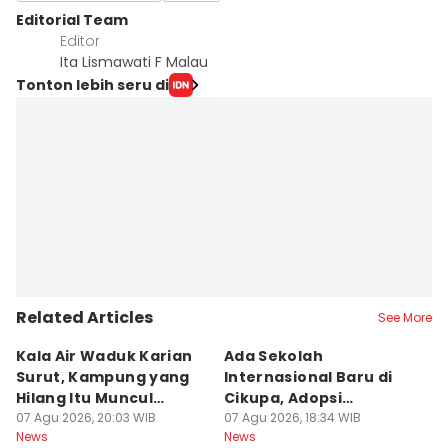
Editorial Team
Editor
Ita Lismawati F Malau
Tonton lebih seru di
Related Articles
See More
Kala Air Waduk Karian
Ada Sekolah
D
Surut, Kampung yang
Internasional Baru di
T
Hilang Itu Muncul
Cikupa, Adopsi
J
Kembali
07 Agu 2026, 20:03 WIB
Kurikulum Singapura
07 Agu 2026, 18:34 WIB
R
07
News
News
Ne