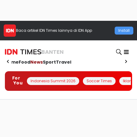
Baca artikel
IDN Times
lainnya di IDN App
Install
BANTEN
Home
Food
News
Sport
Travel
For
Indonesia Summit 2026
Soccer Times
Iklanin 
You