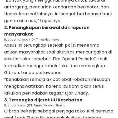
“Banyak yang menggunakannya untuk tawuran
antargeng, pencurian kendaraan bermotor, dan
tindak kriminal lainnya. Ini sangat berbahaya bagi
generasi muda,” tegasnya.
2. Penangkapan berawal dari laporan
masyarakat
Ilustrasi narkoba (IDN Times/Istimewa)
Kasus ini terungkap setelah polisi menerima
aduan masyarakat soal aktivitas mencurigakan di
sekitar toko tersebut. Tim Opsnal Polsek Cisauk
kemudian menggerebek toko dan menangkap
Gibran, tanpa perlawanan.
“Kenakalan remaja akibat obat-obatan ini sudah
mengkhawatirkan. Karena itu kami akan terus
lakukan penindakan tegas,” ujar Dhady.
3. Tersangka dijerat UU Kesehatan
Ilustrasi borgol. (IDN Times/Mardya Shakti)
Gibran bekerja sebagai penjaga toko. Kini pemuda
asal Aceh Timur itu meringkuk di sel tahanan