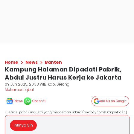
Home
News
Banten
Kampung Halaman Dipadati Pabrik,
Abdul Justru Harus Kerja ke Jakarta
09 Jun 2025, 20:38 WIB
Kab. Serang
Muhamad Iqbal
News
Channel
Add Us on Google
ilustrasi pabrik industri yang mencemari udara (pixabay.com/DragonDash)
Intinya Sih