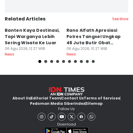
Related Articles
See More
Banten Kaya Destinasi,
Rano Alfath Apresiasi
P
Tapi Warganya Lebih
Polres Tangsel Ungkap
T
Sering Wisata Ke Luar
46 Juta Butir Obat
A
06 Agu 2026, 12:27 WIB
Keras
06 Agu 2026, 10:27 WIB
D
06
News
News
Ne
B
About Us
Editorial Team
Contact Us
Terms of Services
Pedoman Media Siber
Index
Sitemap
Follow Us
Download