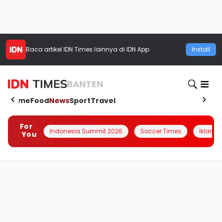
Baca artikel
IDN Times
lainnya di IDN App
Install
BANTEN
Home
Food
News
Sport
Travel
For
Indonesia Summit 2026
Soccer Times
Iklanin 
You