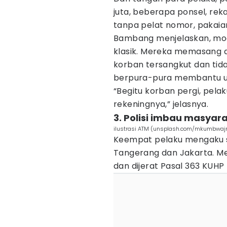
juta, beberapa ponsel, r
tanpa pelat nomor, pakaian
Bambang menjelaskan, mod
klasik. Mereka memasang al
korban tersangkut dan tida
berpura-pura membantu un
“Begitu korban pergi, pel
rekeningnya,” jelasnya.
3. Polisi imbau masya
ilustrasi ATM (unsplash.com/mkumbwajr
Keempat pelaku mengaku su
Tangerang dan Jakarta. Me
dan dijerat Pasal 363 KUH