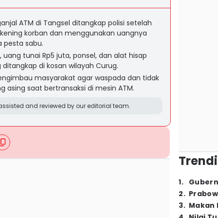
njal ATM di Tangsel ditangkap polisi setelah
 rekening korban dan menggunakan uangnya
 pesta sabu.
, uang tunai Rp5 juta, ponsel, dan alat hisap
 ditangkap di kosan wilayah Curug.
engimbau masyarakat agar waspada dan tidak
asing saat bertransaksi di mesin ATM.
ssisted and reviewed by our editorial team.
Trendi
1
.
Gubern
2
.
Prabow
3
.
Makan B
4
.
Nilai T