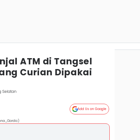
jal ATM di Tangsel
ang Curian Dipakai
g Selatan
Add Us on Google
gana_Gordic)