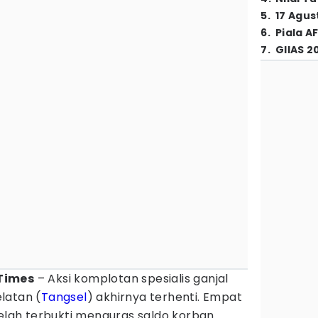
5
.
17 Agus
6
.
Piala A
7
.
GIIAS 2
Times
– Aksi komplotan spesialis ganjal
latan (
Tangsel
) akhirnya terhenti. Empat
telah terbukti menguras saldo korban