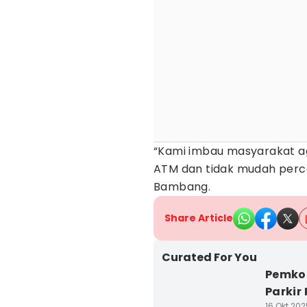
“Kami imbau masyarakat ag
ATM dan tidak mudah perca
Bambang.
Share Article
Curated For You
Pemkot
Parkir
16 Okt 202