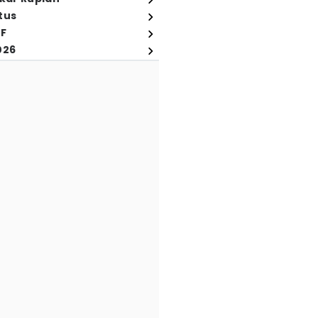
tus
FF
026