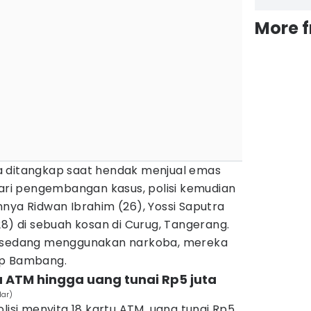
More 
a ditangkap saat hendak menjual emas
Dari pengembangan kasus, polisi kemudian
nya Ridwan Ibrahim (26), Yossi Saputra
28) di sebuah kosan di Curug, Tangerang.
t sedang menggunakan narkoba, mereka
ap Bambang.
tu ATM hingga uang tunai Rp5 juta
dar)
lisi menyita 18 kartu ATM, uang tunai Rp5