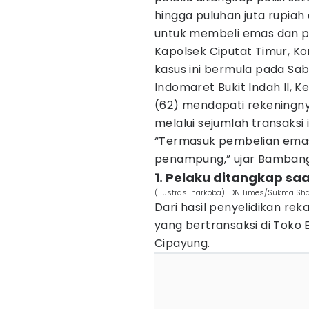
hingga puluhan juta rupia
untuk membeli emas dan p
Kapolsek Ciputat Timur, 
kasus ini bermula pada Sab
Indomaret Bukit Indah II, K
(62) mendapati rekeningny
melalui sejumlah transaksi i
“Termasuk pembelian emas
penampung,” ujar Bambang,
1. Pelaku ditangkap sa
(Ilustrasi narkoba) IDN Times/Sukma Sha
Dari hasil penyelidikan re
yang bertransaksi di Toko E
Cipayung.