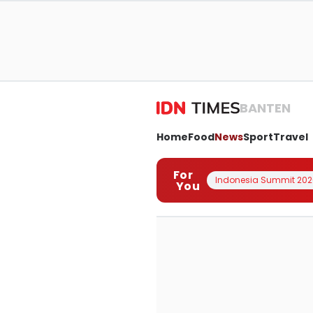
BANTEN
Home
Food
News
Sport
Travel
For
Indonesia Summit 202
You