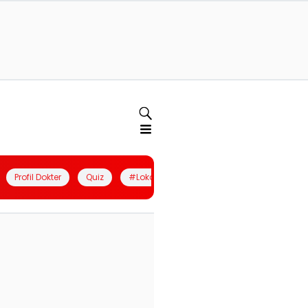
Profil Dokter
Quiz
#LokalBerdaya
Join Community