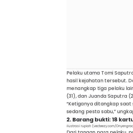
Pelaku utama Tomi Saputr
hasil kejahatan tersebut. 
menangkap tiga pelaku lain
(31), dan Juanda Saputra (
“Ketiganya ditangkap saa
sedang pesta sabu,” ungk
2. Barang bukti: 18 kar
ilustrasi rupiah (vecteezy.com/Onyengra
Dari tangan para pelaku, po