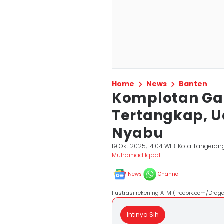
Home
News
Banten
Komplotan Gan
Tertangkap, U
Nyabu
19 Okt 2025, 14:04 WIB
Kota Tangeran
Muhamad Iqbal
News
Channel
Ilustrasi rekening ATM (freepik.com/Dra
Intinya Sih