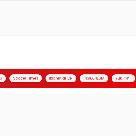
6
Soccer Times
Iklanin di IDN
INSIDENESIA
Yuk Pilih !