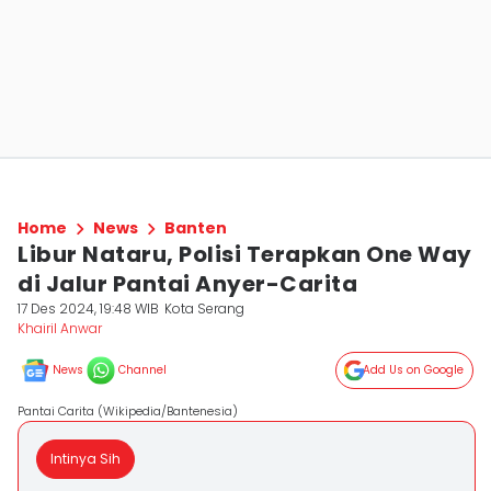
Home
News
Banten
Libur Nataru, Polisi Terapkan One Way
di Jalur Pantai Anyer-Carita
17 Des 2024, 19:48 WIB
Kota Serang
Khairil Anwar
News
Channel
Add Us on Google
Pantai Carita (Wikipedia/Bantenesia)
Intinya Sih