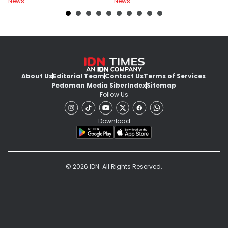
News
News
Ne
About Us
Editorial Team
Contact Us
Terms of Services
Pedoman Media Siber
Index
Sitemap
Follow Us
Download
© 2026 IDN. All Rights Reserved.