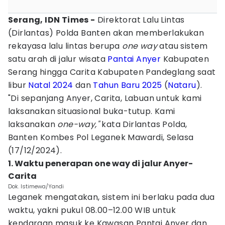
Serang, IDN Times -
Direktorat Lalu Lintas
(Dirlantas) Polda Banten akan memberlakukan
rekayasa lalu lintas berupa
one way
atau sistem
satu arah di jalur wisata
Pantai Anyer
Kabupaten
Serang hingga Carita Kabupaten Pandeglang saat
libur
Natal 2024
dan
Tahun Baru 2025
(
Nataru
).
"Di sepanjang Anyer, Carita, Labuan untuk kami
laksanakan situasional buka-tutup. Kami
laksanakan
one-way,"
kata Dirlantas Polda,
Banten Kombes Pol Leganek Mawardi, Selasa
(17/12/2024).
1. Waktu penerapan one way di jalur Anyer-
Carita
Dok. Istimewa/Yandi
Leganek mengatakan, sistem ini berlaku pada dua
waktu, yakni pukul 08.00–12.00 WIB untuk
kendaraan masuk ke Kawasan Pantai Anyer dan