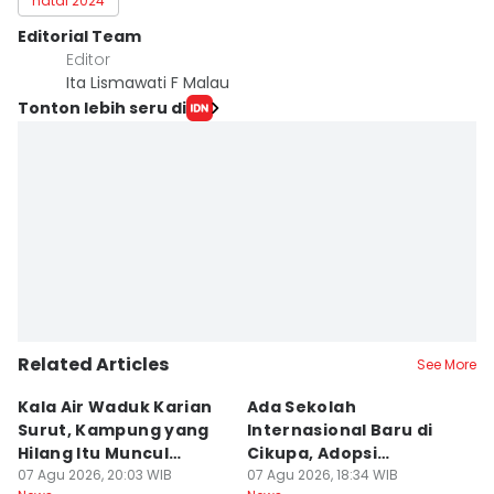
natal 2024
Editorial Team
Editor
Ita Lismawati F Malau
Tonton lebih seru di
Related Articles
See More
Kala Air Waduk Karian
Ada Sekolah
D
Surut, Kampung yang
Internasional Baru di
T
Hilang Itu Muncul
Cikupa, Adopsi
J
Kembali
07 Agu 2026, 20:03 WIB
Kurikulum Singapura
07 Agu 2026, 18:34 WIB
R
07