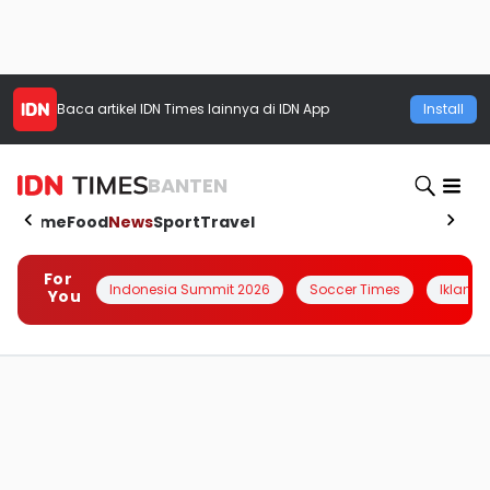
Baca artikel
IDN Times
lainnya di IDN App
Install
BANTEN
Home
Food
News
Sport
Travel
For
Indonesia Summit 2026
Soccer Times
Iklanin 
You