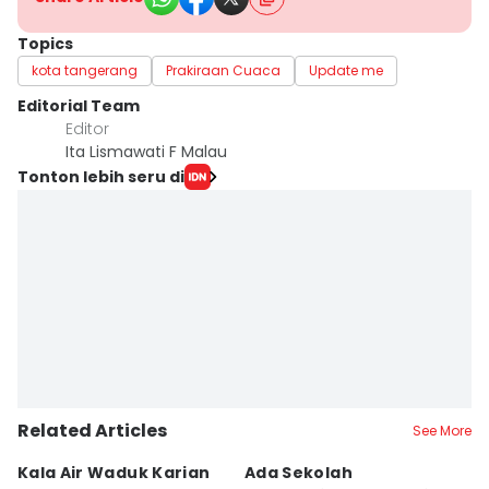
Topics
kota tangerang
Prakiraan Cuaca
Update me
Editorial Team
Editor
Ita Lismawati F Malau
Tonton lebih seru di
Related Articles
See More
Kala Air Waduk Karian
Ada Sekolah
D