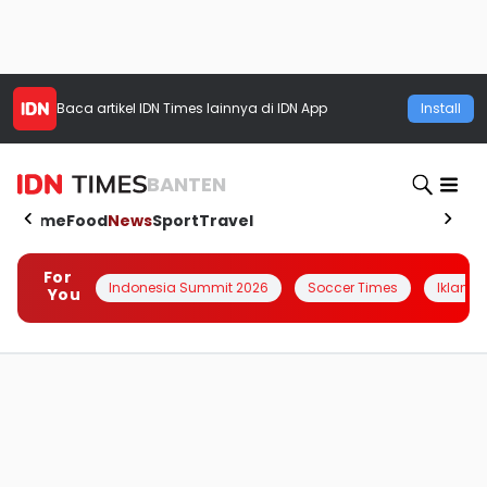
Baca artikel
IDN Times
lainnya di IDN App
Install
BANTEN
Home
Food
News
Sport
Travel
For
Indonesia Summit 2026
Soccer Times
Iklanin 
You