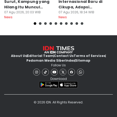
Surut, Kampung yang
Internasional Baru di
T
Hilang Itu Muncul
Cikupa, Adopsi
J
Kembali
07 Agu 2026, 20:03 WIB
Kurikulum Singapura
07 Agu 2026, 18:34 WIB
R
07
News
News
Ne
About Us
Editorial Team
Contact Us
Terms of Services
Pedoman Media Siber
Index
Sitemap
Follow Us
Download
© 2026 IDN. All Rights Reserved.