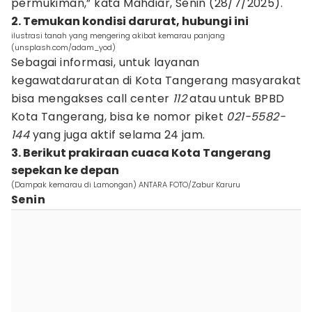
permukiman,” kata Mahdiar, Senin (28/7/2025).
2. Temukan kondisi darurat, hubungi ini
ilustrasi tanah yang mengering akibat kemarau panjang
(unsplash.com/adam_yod)
Sebagai informasi, untuk layanan
kegawatdaruratan di Kota Tangerang masyarakat
bisa mengakses call center
112
atau untuk BPBD
Kota Tangerang, bisa ke nomor piket
021-5582-
144
yang juga aktif selama 24 jam.
3. Berikut prakiraan cuaca Kota Tangerang
sepekan ke depan
(Dampak kemarau di Lamongan) ANTARA FOTO/Zabur Karuru
Senin