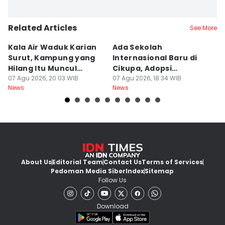
Related Articles
See More
Kala Air Waduk Karian
Ada Sekolah
D
Surut, Kampung yang
Internasional Baru di
T
Hilang Itu Muncul
Cikupa, Adopsi
J
Kembali
07 Agu 2026, 20:03 WIB
Kurikulum Singapura
07 Agu 2026, 18:34 WIB
R
07
News
News
Ne
About Us
Editorial Team
Contact Us
Terms of Services
Pedoman Media Siber
Index
Sitemap
Follow Us
Download