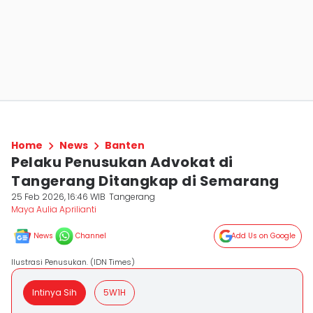
Home
News
Banten
Pelaku Penusukan Advokat di
Tangerang Ditangkap di Semarang
25 Feb 2026, 16:46 WIB
Tangerang
Maya Aulia Aprilianti
News
Channel
Add Us on Google
Ilustrasi Penusukan. (IDN Times)
Intinya Sih
5W1H