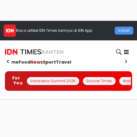
Baca artikel
IDN Times
lainnya di IDN App
Install
BANTEN
Home
Food
News
Sport
Travel
For
Indonesia Summit 2026
Soccer Times
Iklanin 
You