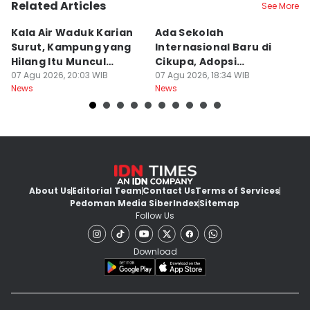
Related Articles
See More
Kala Air Waduk Karian
Ada Sekolah
D
Surut, Kampung yang
Internasional Baru di
T
Hilang Itu Muncul
Cikupa, Adopsi
J
Kembali
07 Agu 2026, 20:03 WIB
Kurikulum Singapura
07 Agu 2026, 18:34 WIB
R
07
News
News
Ne
About Us
Editorial Team
Contact Us
Terms of Services
Pedoman Media Siber
Index
Sitemap
Follow Us
Download