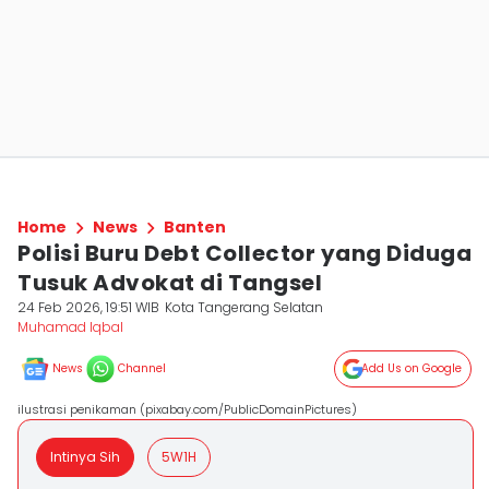
Home
News
Banten
Polisi Buru Debt Collector yang Diduga
Tusuk Advokat di Tangsel
24 Feb 2026, 19:51 WIB
Kota Tangerang Selatan
Muhamad Iqbal
News
Channel
Add Us on Google
ilustrasi penikaman (pixabay.com/PublicDomainPictures)
Intinya Sih
5W1H