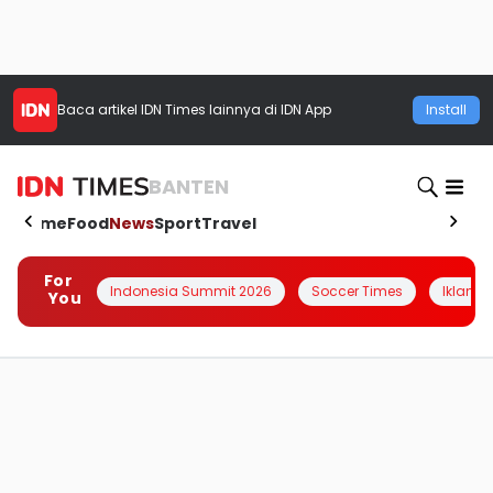
Baca artikel
IDN Times
lainnya di IDN App
Install
BANTEN
Home
Food
News
Sport
Travel
For
Indonesia Summit 2026
Soccer Times
Iklanin 
You