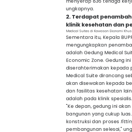
menyerap 836 tenaga kerja
ungkapnya.
2. Terdapat penambaha
klinik kesehatan dan p
Medical Suites di Kawasan Ekonomi Khus
Sementara itu, Kepala BUPP
mengungkapkan penambaha
adalah Gedung Medical Suit
Economic Zone. Gedung ini 
diserahterimakan kepada 
Medical Suite dirancang s
akan disewakan kepada b
dan fasilitas kesehatan l
adalah pada klinik spesialis
"Ke depan, gedung ini akan d
bangunan yang cukup luas.
konstruksi dan proses
fitti
pembangunan selesai," un