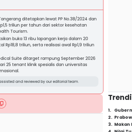
 Tangerang ditetapkan lewat PP No.38/2024 dan
1,5 triliun per tahun dari sektor kesehatan
alth Tourism.
sikan buka 13 ribu lapangan kerja dalam 20
Rp18,8 triliun, serta realisasi awal Rp1,9 triliun
cal Suite ditarget rampung September 2026
 25 tenant klinik spesialis dan universitas
rnasional.
ssisted and reviewed by our editorial team.
Trendi
1
.
Gubern
2
.
Prabow
3
.
Makan B
4
.
Nilai T