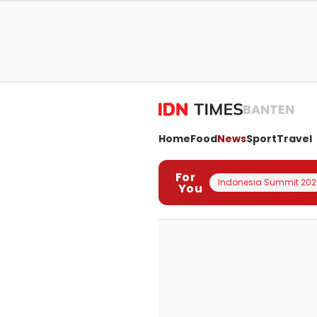
BANTEN
Home
Food
News
Sport
Travel
For
Indonesia Summit 202
You