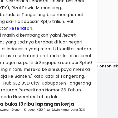
lt. Sekretaris Jenderal Dewan Nasional
KEK), Rizal Edwin Manansang,
berada di Tangerang bisa menghemat
 sia-sia sebesar Rp1,5 triliun. Hal
ktor
kesehatan
.
ini masih dikembangkan yakni
health
t yang tadinya berobat di luar negeri
di Indonesia yang memiliki kualitas setara
ilitas kesehatan berstandar Internasional.
ar negeri seperti di Singapura sampai Rp150
Tonton leb
mi ingin tarik mereka ke sini supaya mereka
ja ke Banten," kata Rizal di Tangerang.
 D-Hub SEZ BSD City, Kabupaten Tangerang
Peraturan Pemeritnah Nomor 38 Tahun
 pada November tahun lalu.
isa buka 13 ribu lapangan kerja
l Kawasan Ekonomi Khusus (KEK) Rizal Edwin Manansang (IDN