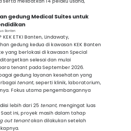
 serta melibatkan 14 pelaku usaha,"
n gedung Medical Suites untuk
endidikan
us Banten
 KEK ETKI Banten, Lindawaty,
n gedung kedua di kawasan KEK Banten
e yang berlokasi di kawasan Special
ditargetkan selesai dan mulai
para tenant pada September 2026.
ebagai gedung layanan kesehatan yang
erbagai
tenant
, seperti klinik, laboratorium,
ainnya. Fokus utama pengembangannya
.
iisi lebih dari 25
tenant
, mengingat luas
 Saat ini, proyek masih dalam tahap
ng out tenant
akan dilakukan setelah
gkapnya.