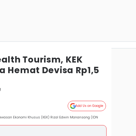
ealth Tourism, KEK
a Hemat Devisa Rp1,5
g
Add Us on Google
l Kawasan Ekonomi Khusus (KEK) Rizal Edwin Manansang (IDN