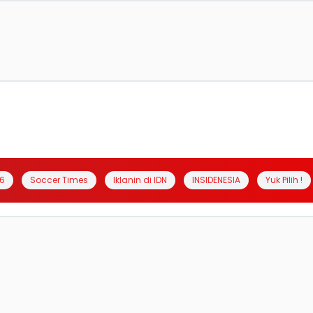
6
Soccer Times
Iklanin di IDN
INSIDENESIA
Yuk Pilih !