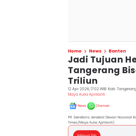
Home
News
Banten
Jadi Tujuan H
Tangerang Bis
Triliun
12 Apr 2026, 17:02 WIB
Kab. Tangeran
Maya Aulia Aprilianti
News
Channel
Plt. Sekretaris Jenderal Dewan Nasiona
Times/Maya Aulia Aprilianti)
Intinya Sih