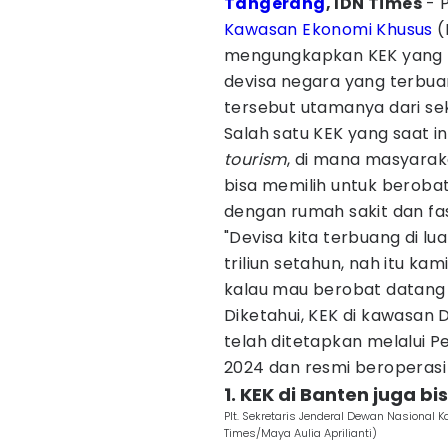
Tangerang
, IDN Times
- P
Kawasan Ekonomi Khusus
(
mengungkapkan KEK yang 
devisa negara yang terbuang
tersebut utamanya dari se
Salah satu KEK yang saat 
tourism
, di mana masyaraka
bisa memilih untuk berobat 
dengan rumah sakit dan fas
"Devisa kita terbuang di lu
triliun setahun, nah itu ka
kalau mau berobat datang a
Diketahui, KEK di kawasan
telah ditetapkan melalui 
2024 dan resmi beroperasi
1. KEK di Banten juga b
Plt. Sekretaris Jenderal Dewan Nasiona
Times/Maya Aulia Aprilianti)