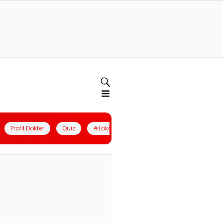
Profil Dokter
Quiz
#LokalBerdaya
Join Community