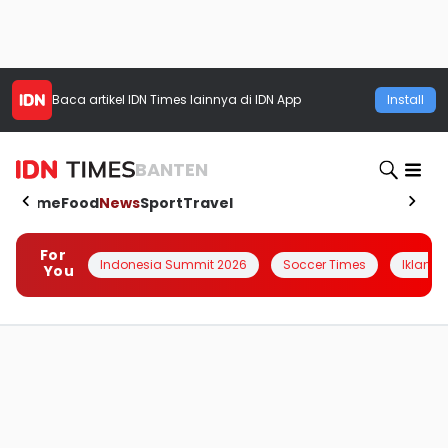
Baca artikel
IDN Times
lainnya di IDN App
Install
BANTEN
Home
Food
News
Sport
Travel
For
Indonesia Summit 2026
Soccer Times
Iklanin 
You