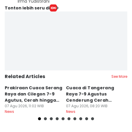
Irma Yudistirani
Tonton lebih seru di
Related Articles
See More
Prakiraan Cuaca Serang
Cuaca di Tangerang
Pr
Raya dan Cilegon 7-9
Raya 7-9 Agustus
P
Agutus, Cerah hingga
Cenderung Cerah
A
Berawan
07 Agu 2026, 11:02 WIB
hingga Berawan
07 Agu 2026, 08:20 WIB
B
07
News
News
Ne