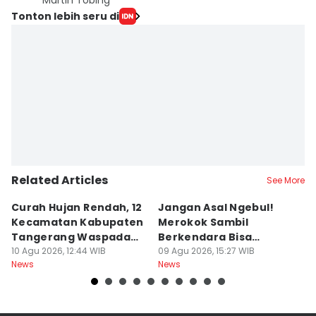
Martin Tobing
Tonton lebih seru di
Related Articles
See More
Curah Hujan Rendah, 12
Jangan Asal Ngebul!
P
Kecamatan Kabupaten
Merokok Sambil
D
Tangerang Waspada
Berkendara Bisa
h
Kekeringan
10 Agu 2026, 12:44 WIB
Didenda Rp750 Ribu
09 Agu 2026, 15:27 WIB
09
News
News
Ne