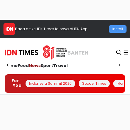
Baca artikel
IDN Times
lainnya di IDN App
Install
BANTEN
Home
Food
News
Sport
Travel
For
Indonesia Summit 2026
Soccer Times
Iklanin 
You