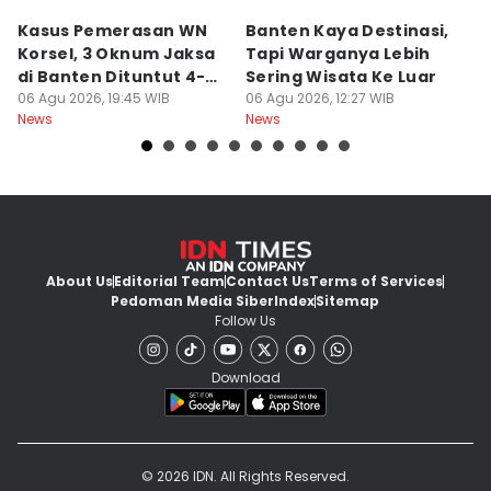
Kasus Pemerasan WN
Banten Kaya Destinasi,
R
Korsel, 3 Oknum Jaksa
Tapi Warganya Lebih
P
di Banten Dituntut 4-5
Sering Wisata Ke Luar
4
Tahun
06 Agu 2026, 19:45 WIB
06 Agu 2026, 12:27 WIB
K
06
News
News
Ne
About Us
Editorial Team
Contact Us
Terms of Services
Pedoman Media Siber
Index
Sitemap
Follow Us
Download
© 2026 IDN. All Rights Reserved.