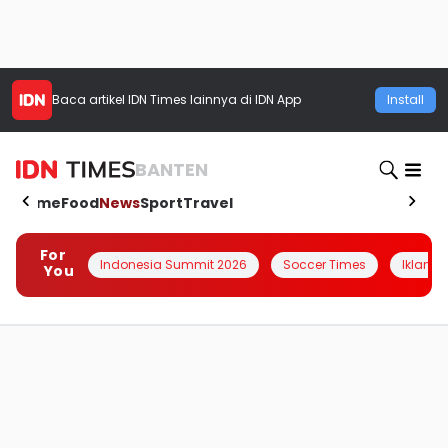
Baca artikel
IDN Times
lainnya di IDN App
Install
BANTEN
Home
Food
News
Sport
Travel
For
Indonesia Summit 2026
Soccer Times
Iklanin 
You