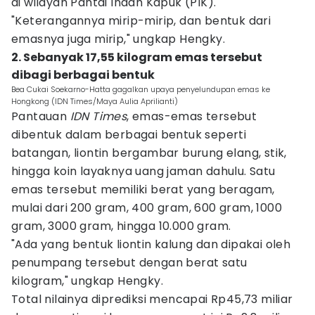
di wilayah Pantai Indah Kapuk (PIK).
"Keterangannya mirip-mirip, dan bentuk dari
emasnya juga mirip," ungkap Hengky.
2. Sebanyak 17,55 kilogram emas tersebut
dibagi berbagai bentuk
Bea Cukai Soekarno-Hatta gagalkan upaya penyelundupan emas ke
Hongkong (IDN Times/Maya Aulia Aprilianti)
Pantauan
IDN Times
, emas-emas tersebut
dibentuk dalam berbagai bentuk seperti
batangan, liontin bergambar burung elang, stik,
hingga koin layaknya uang jaman dahulu. Satu
emas tersebut memiliki berat yang beragam,
mulai dari 200 gram, 400 gram, 600 gram, 1000
gram, 3000 gram, hingga 10.000 gram.
"Ada yang bentuk liontin kalung dan dipakai oleh
penumpang tersebut dengan berat satu
kilogram," ungkap Hengky.
Total nilainya diprediksi mencapai Rp45,73 miliar