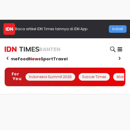
Baca artikel
IDN Times
lainnya di IDN App
Install
BANTEN
Home
Food
News
Sport
Travel
For
Indonesia Summit 2026
Soccer Times
Iklanin 
You