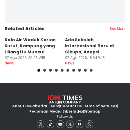
Related Articles
See More
Kala Air Waduk Karian
Ada Sekolah
D
Surut, Kampung yang
Internasional Baru di
T
Hilang Itu Muncul
Cikupa, Adopsi
J
Kembali
07 Agu 2026, 20:03 WIB
Kurikulum Singapura
07 Agu 2026, 18:34 WIB
R
07
News
News
Ne
About Us
Editorial Team
Contact Us
Terms of Services
Pedoman Media Siber
Index
Sitemap
Follow Us