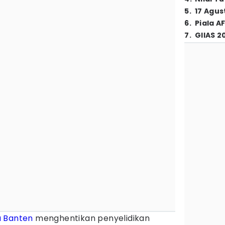
5
.
17 Agus
6
.
Piala A
7
.
GIIAS 2
a Banten
menghentikan penyelidikan