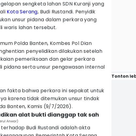
gelapan sengketa lahan SDN Kuranji yang
ali
Kota Serang
, Budi Rustandi. Penyidik
ukan unsur pidana dalam perkara yang
i waris lahan tersebut.
 Umum Polda Banten, Kombes Pol Dian
hentian penyelidikan dilakukan setelah
kaian pemeriksaan dan gelar perkara
li pidana serta unsur pengawasan internal
Tonton leb
kan fakta bahwa perkara ini sepakat untuk
nya karena tidak ditemukan unsur tindak
lda Banten, Kamis (9/7/2026).
adikan alat bukti dianggap tak sah
erul Anwar)
 terhadap Budi Rustandi adalah akta
kesanggupan Pemerintah Kota Serang