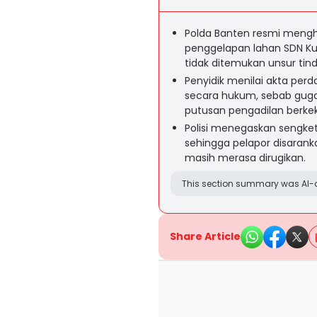
Polda Banten resmi mengh
penggelapan lahan SDN Kur
tidak ditemukan unsur tin
Penyidik menilai akta perd
secara hukum, sebab guga
putusan pengadilan berke
Polisi menegaskan sengket
sehingga pelapor disaran
masih merasa dirugikan.
This section summary was AI-a
Share Article