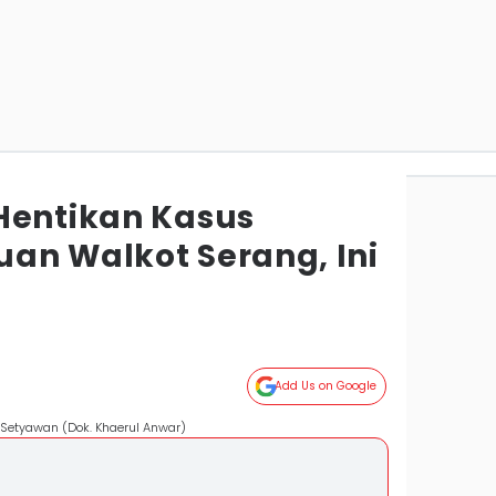
Hentikan Kasus
an Walkot Serang, Ini
Add Us on Google
 Setyawan (Dok. Khaerul Anwar)