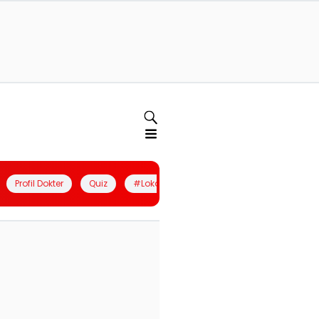
Profil Dokter
Quiz
#LokalBerdaya
Join Community