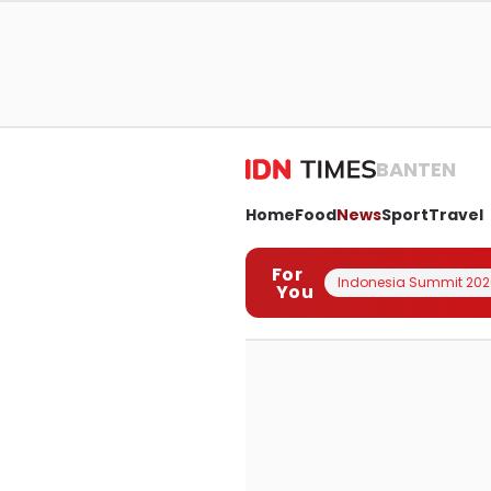
BANTEN
Home
Food
News
Sport
Travel
For
Indonesia Summit 202
You