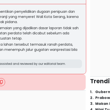
entikan penyelidikan dugaan penipuan dan
anji yang menyeret Wali Kota Serang, karena
dak pidana.
amaian yang dijadikan dasar laporan tidak sah
tan perdata telah dicabut sebelum ada
kuatan tetap.
a lahan tersebut termasuk ranah perdata,
kan menempuh jalur gugatan wanprestasi bila
ssisted and reviewed by our editorial team.
Trendi
1
.
Gubern
2
.
Prabow
3
.
Makan B
4
.
Nilai T