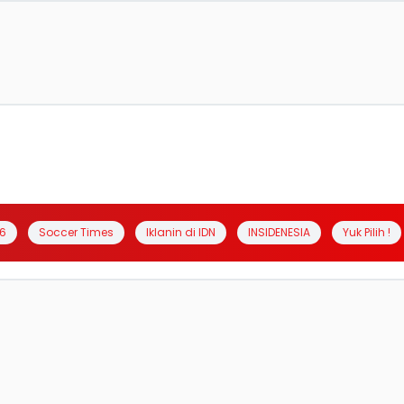
6
Soccer Times
Iklanin di IDN
INSIDENESIA
Yuk Pilih !