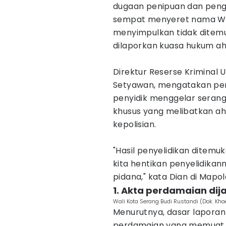
dugaan penipuan dan peng
sempat menyeret nama W
menyimpulkan tidak ditem
dilaporkan kuasa hukum ahl
Direktur Reserse Kriminal
Setyawan, mengatakan peng
penyidik menggelar serang
khusus yang melibatkan ah
kepolisian.
"Hasil penyelidikan ditemu
kita hentikan penyelidikan
pidana," kata Dian di Mapo
1. Akta perdamaian dij
Wali Kota Serang Budi Rustandi (Dok. Kha
Menurutnya, dasar laporan
perdamaian yang memuat 