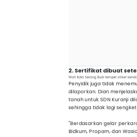
2. Sertifikat dibuat se
Wali Kota Serang Budi tempel stiker ken
Penyidik juga tidak mene
dilaporkan. Dian menjelask
tanah untuk SDN Kuranji di
sehingga tidak lagi sengke
"Berdasarkan gelar perkara 
Bidkum, Propam, dan Wasidik