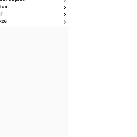
tus
FF
026