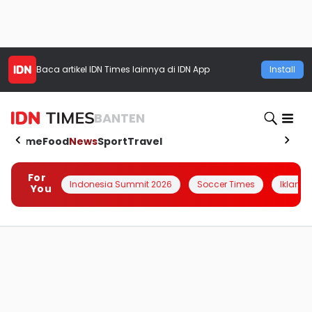
Baca artikel
IDN Times
lainnya di IDN App
Install
BANTEN
Home
Food
News
Sport
Travel
For
Indonesia Summit 2026
Soccer Times
Iklanin 
You