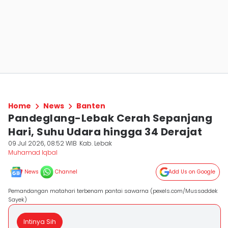
Home
News
Banten
Pandeglang-Lebak Cerah Sepanjang
Hari, Suhu Udara hingga 34 Derajat
09 Jul 2026, 08:52 WIB
Kab. Lebak
Muhamad Iqbal
News
Channel
Add Us on Google
Pemandangan matahari terbenam pantai sawarna (pexels.com/Mussaddek
Sayek)
Intinya Sih