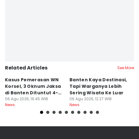
Related Articles
See More
Kasus Pemerasan WN
Banten Kaya Destinasi,
R
Korsel, 3 Oknum Jaksa
Tapi Warganya Lebih
P
di Banten Dituntut 4-5
Sering Wisata Ke Luar
4
Tahun
06 Agu 2026, 19:45 WIB
06 Agu 2026, 12:27 WIB
K
06
News
News
Ne