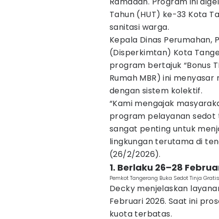
Ramadan. Program ini dige
Tahun (HUT) ke-33 Kota Ta
sanitasi warga.
Kepala Dinas Perumahan, 
(Disperkimtan) Kota Tang
program bertajuk “Bonus TH
Rumah MBR) ini menyasar 
dengan sistem kolektif.
“Kami mengajak masyaraka
program pelayanan sedot ti
sangat penting untuk menja
lingkungan terutama di te
(26/2/2026).
1. Berlaku 26–28 Februa
Pemkot Tangerang Buka Sedot Tinja Grat
Decky menjelaskan layanan
Februari 2026. Saat ini pr
kuota terbatas.