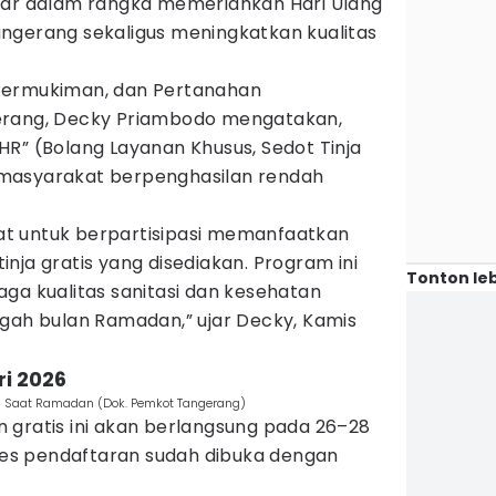
lar dalam rangka memeriahkan Hari Ulang
ngerang sekaligus meningkatkan kualitas
Permukiman, dan Pertanahan
erang, Decky Priambodo mengatakan,
R” (Bolang Layanan Khusus, Sedot Tinja
masyarakat berpenghasilan rendah
t untuk berpartisipasi memanfaatkan
nja gratis yang disediakan. Program ini
Tonton leb
ga kualitas sanitasi dan kesehatan
ngah bulan Ramadan,” ujar Decky, Kamis
ri 2026
is Saat Ramadan (Dok. Pemkot Tangerang)
 gratis ini akan berlangsung pada 26–28
oses pendaftaran sudah dibuka dengan