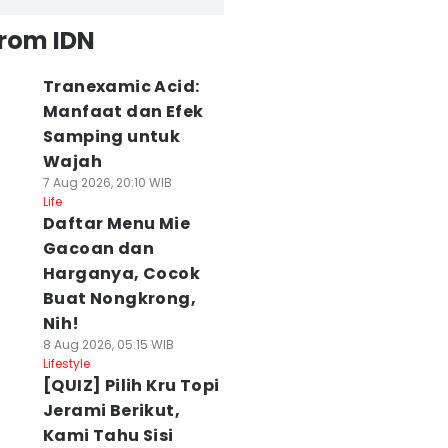
from IDN
Tranexamic Acid:
Manfaat dan Efek
Samping untuk
Wajah
7 Aug 2026, 20:10 WIB
Life
Daftar Menu Mie
Gacoan dan
Harganya, Cocok
Buat Nongkrong,
Nih!
8 Aug 2026, 05:15 WIB
Lifestyle
[QUIZ] Pilih Kru Topi
Jerami Berikut,
Kami Tahu Sisi