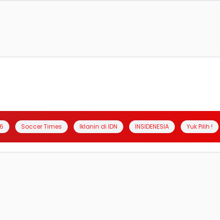
6
Soccer Times
Iklanin di IDN
INSIDENESIA
Yuk Pilih !