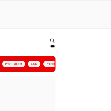
Profil Dokter
Quiz
#LokalBerdaya
Join Community