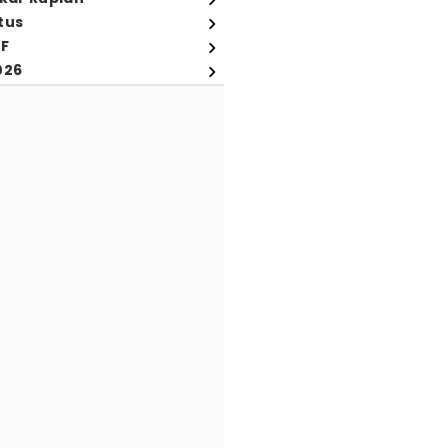
tus
FF
026