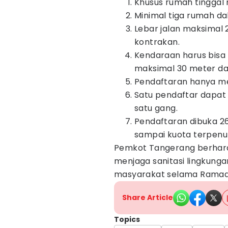
Khusus rumah tinggal 
Minimal tiga rumah da
Lebar jalan maksimal 
kontrakan.
Kendaraan harus bisa 
maksimal 30 meter dari
Pendaftaran hanya m
Satu pendaftar dapat
satu gang.
Pendaftaran dibuka 26
sampai kuota terpenuh
Pemkot Tangerang berhara
menjaga sanitasi lingkung
masyarakat selama Ramad
Share Article
Topics