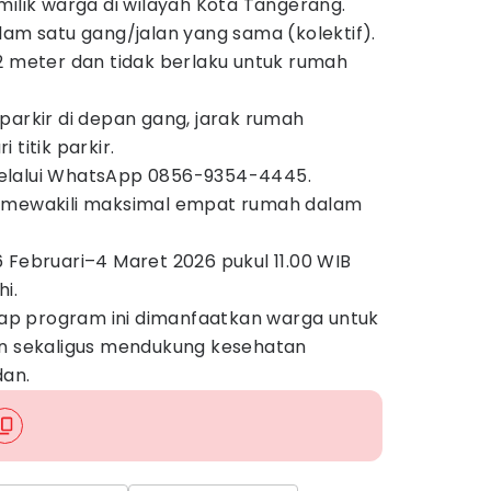
milik warga di wilayah Kota Tangerang.
lam satu gang/jalan yang sama (kolektif).
2 meter dan tidak berlaku untuk rumah
parkir di depan gang, jarak rumah
 titik parkir.
elalui WhatsApp 0856-9354-4445.
 mewakili maksimal empat rumah dalam
 Februari–4 Maret 2026 pukul 11.00 WIB
i.
p program ini dimanfaatkan warga untuk
an sekaligus mendukung kesehatan
an.