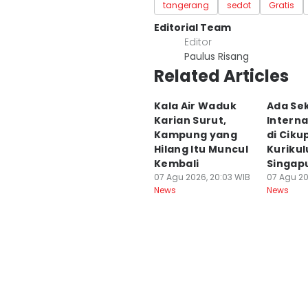
tangerang
sedot
Gratis
Editorial Team
Editor
Paulus Risang
Related Articles
Kala Air Waduk
Ada Se
Karian Surut,
Interna
Kampung yang
di Ciku
Hilang Itu Muncul
Kuriku
Kembali
Singap
07 Agu 2026, 20:03 WIB
07 Agu 20
News
News