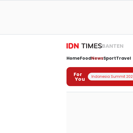
BANTEN
Home
Food
News
Sport
Travel
For
Indonesia Summit 202
You