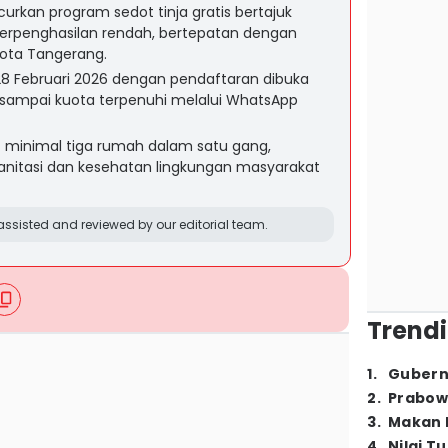
rkan program sedot tinja gratis bertajuk
berpenghasilan rendah, bertepatan dengan
ota Tangerang.
8 Februari 2026 dengan pendaftaran dibuka
 sampai kuota terpenuhi melalui WhatsApp
if minimal tiga rumah dalam satu gang,
anitasi dan kesehatan lingkungan masyarakat
ssisted and reviewed by our editorial team.
Trendi
1
.
Gubern
2
.
Prabow
3
.
Makan B
4
.
Nilai T