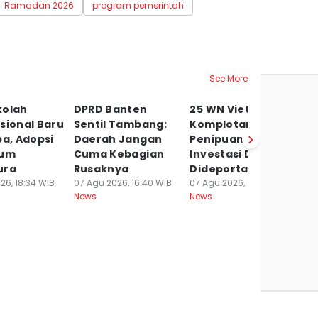
Ramadan 2026
program pemerintah
See More
kolah
DPRD Banten
25 WN Vietnam
T
sional Baru
Sentil Tambang:
Komplotan
89
pa, Adopsi
Daerah Jangan
Penipuan
T
lum
Cuma Kebagian
Investasi Daring
T
ura
Rusaknya
Dideportasi
P
26, 18:34 WIB
07 Agu 2026, 16:40 WIB
07 Agu 2026, 13:28 WIB
07
News
News
Ne