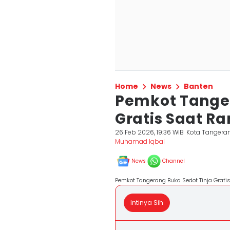
Home
News
Banten
Pemkot Tanger
Gratis Saat R
26 Feb 2026, 19:36 WIB
Kota Tangera
Muhamad Iqbal
News
Channel
Pemkot Tangerang Buka Sedot Tinja Grat
Intinya Sih