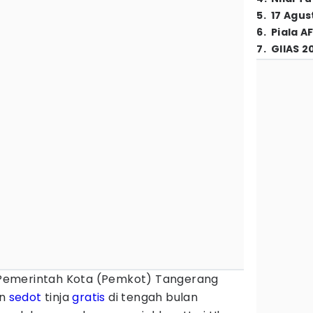
5
.
17 Agus
6
.
Piala A
7
.
GIIAS 2
Pemerintah Kota (Pemkot) Tangerang
an
sedot
tinja
gratis
di tengah bulan