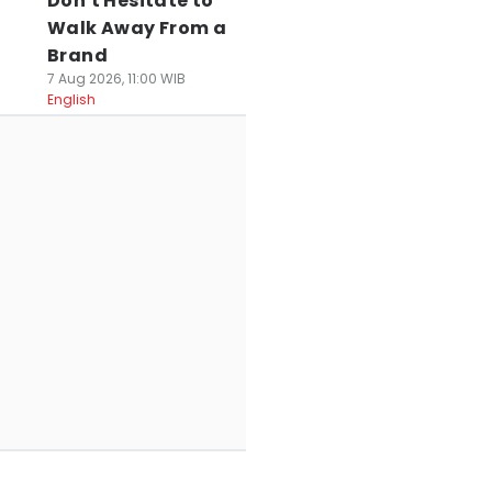
Don't Hesitate to
Walk Away From a
Brand
7 Aug 2026, 11:00 WIB
English
ak Kantongi SLHS,
Peringati HUT RI,
Prakiraan Cuaca
 SPPG di
Pemkot
Serang Raya dan
angerang
Tangerang Beri
Cilegon 7-9
erancam Ditutup
Diskon 81 Persen
Agutus, Cerah
ermanen
Sambungan Air
hingga Berawan
 Agu 2026, 13:12 WIB
Bersih
07 Agu 2026, 11:02 WIB
ws
News
07 Agu 2026, 12:16 WIB
News