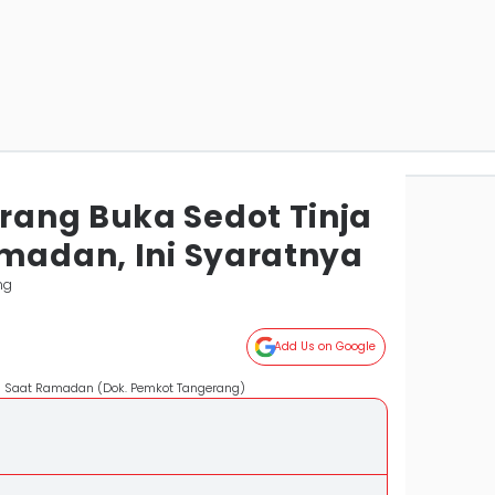
ang Buka Sedot Tinja
amadan, Ini Syaratnya
ng
Add Us on Google
is Saat Ramadan (Dok. Pemkot Tangerang)