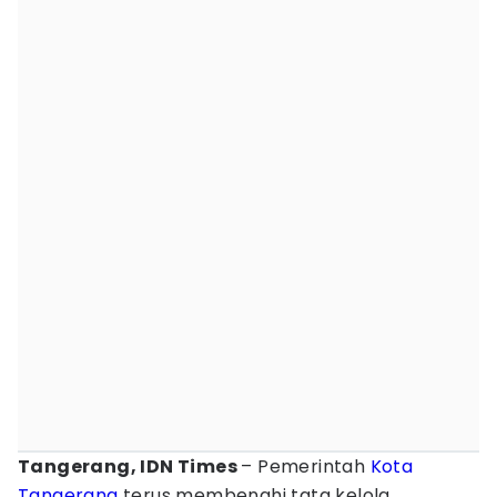
Tangerang, IDN Times
– Pemerintah
Kota
Tangerang
terus membenahi tata kelola