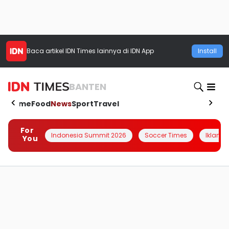
Baca artikel
IDN Times
lainnya di IDN App
Install
BANTEN
Home
Food
News
Sport
Travel
For
Indonesia Summit 2026
Soccer Times
Iklanin 
You