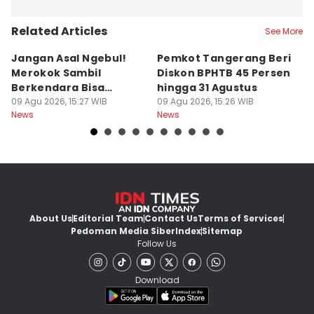
Related Articles
See More
Jangan Asal Ngebul!
Pemkot Tangerang Beri
5
Merokok Sambil
Diskon BPHTB 45 Persen
K
Berkendara Bisa
hingga 31 Agustus
d
Didenda Rp750 Ribu
09 Agu 2026, 15:27 WIB
09 Agu 2026, 15:26 WIB
09
News
News
Ne
About Us
Editorial Team
Contact Us
Terms of Services
Pedoman Media Siber
Index
Sitemap
Follow Us
Download