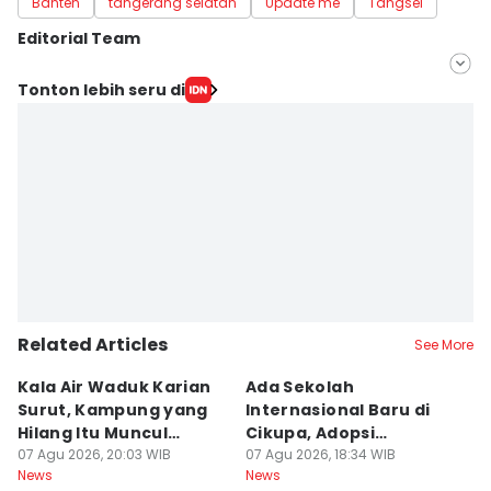
Banten
tangerang selatan
Update me
Tangsel
Editorial Team
Editor
Tonton lebih seru di
Muhammad Iqbal
Editor
Ita Lismawati F Malau
Related Articles
See More
Kala Air Waduk Karian
Ada Sekolah
D
Surut, Kampung yang
Internasional Baru di
T
Hilang Itu Muncul
Cikupa, Adopsi
J
Kembali
07 Agu 2026, 20:03 WIB
Kurikulum Singapura
07 Agu 2026, 18:34 WIB
R
07
News
News
Ne