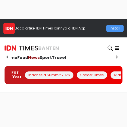
Baca artikel
IDN Times
lainnya di IDN App
Install
BANTEN
Home
Food
News
Sport
Travel
For
Indonesia Summit 2026
Soccer Times
Iklanin 
You