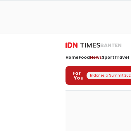
BANTEN
Home
Food
News
Sport
Travel
For
Indonesia Summit 202
You