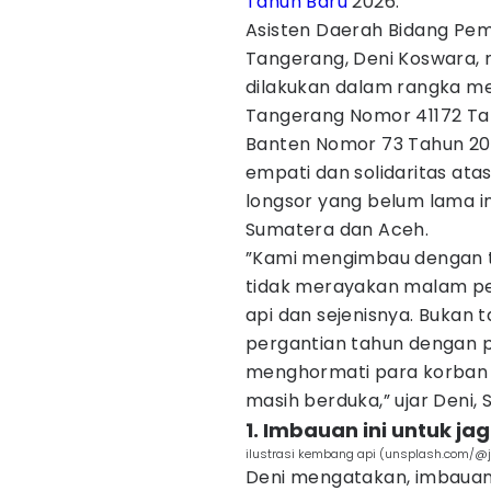
Tahun Baru
2026.
Asisten Daerah Bidang Pem
Tangerang, Deni Koswara,
dilakukan dalam rangka me
Tangerang Nomor 41172 Ta
Banten Nomor 73 Tahun 2025
empati dan solidaritas at
longsor yang belum lama i
Sumatera dan Aceh.
”Kami mengimbau dengan 
tidak merayakan malam p
api dan sejenisnya. Bukan
pergantian tahun dengan p
menghormati para korban 
masih berduka,” ujar Deni, 
1. Imbauan ini untuk j
ilustrasi kembang api (unsplash.com/@
Deni mengatakan, imbauan 