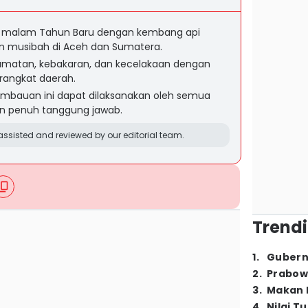
 malam Tahun Baru dengan kembang api
n musibah di Aceh dan Sumatera.
lamatan, kebakaran, dan kecelakaan dengan
perangkat daerah.
mbauan ini dapat dilaksanakan oleh semua
n penuh tanggung jawab.
ssisted and reviewed by our editorial team.
Trendi
1
.
Gubern
2
.
Prabow
3
.
Makan B
4
.
Nilai T