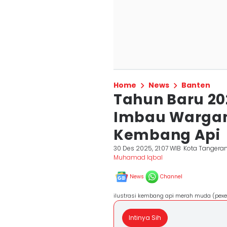
Home
News
Banten
Tahun Baru 2
Imbau Wargan
Kembang Api
30 Des 2025, 21:07 WIB
Kota Tangera
Muhamad Iqbal
News
Channel
ilustrasi kembang api merah muda (pexe
Intinya Sih