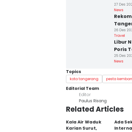
27 Des 20
News
Rekome
Tanger
26 Des 202
Travel
Libur 
Poris
25 Des 202
News
Topics
kota tangerang
pesta kemban
Editorial Team
Editor
Paulus Risang
Related Articles
Kala Air Waduk
Ada Se
Karian Surut,
Interna