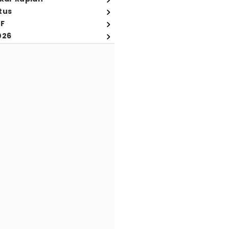
tus
FF
026