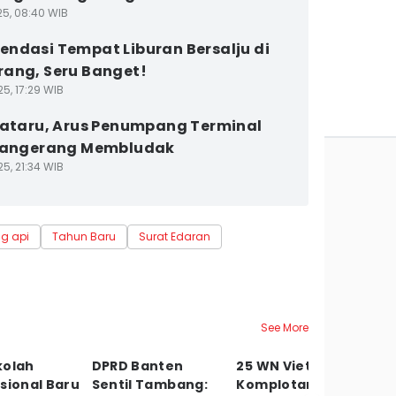
25, 08:40 WIB
ndasi Tempat Liburan Bersalju di
ang, Seru Banget!
5, 17:29 WIB
Nataru, Arus Penumpang Terminal
 Tangerang Membludak
5, 21:34 WIB
g api
Tahun Baru
Surat Edaran
See More
kolah
DPRD Banten
25 WN Vietnam
T
sional Baru
Sentil Tambang:
Komplotan
89