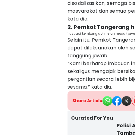
disosialisasikan, semoga bi
masyarakat dan semua penj
kata dia.
2. Pemkot Tangerang h
ilustrasi kembang api merah muda (pexe
Selain itu, Pemkot Tanger
dapat dilaksanakan oleh 
tanggung jawab.
”Kami berharap imbauan ini
sekaligus mengajak bersik
pergantian secara lebih bi
sesama,” kata dia.
Share Article
Curated For You
Polisi
Tamba