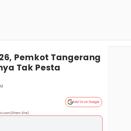
026, Pemkot Tangerang
ya Tak Pesta
ng
Add Us on Google
ls.com/Efrem Efre)