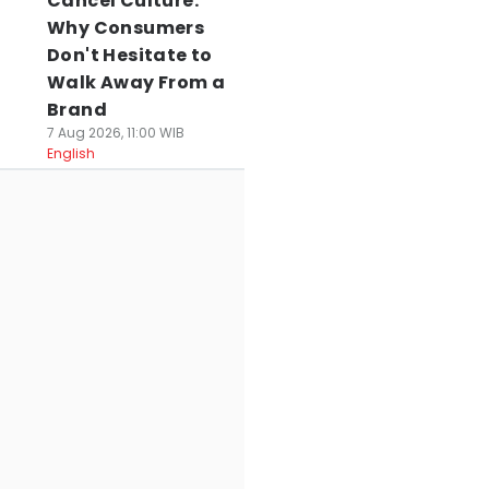
Cancel Culture:
Why Consumers
Don't Hesitate to
Walk Away From a
Brand
7 Aug 2026, 11:00 WIB
English
ak Kantongi SLHS,
Peringati HUT RI,
Prakiraan Cuaca
 SPPG di
Pemkot
Serang Raya dan