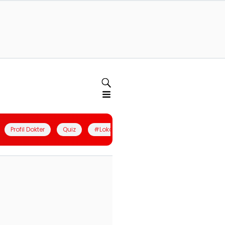
Profil Dokter
Quiz
#LokalBerdaya
Join Community