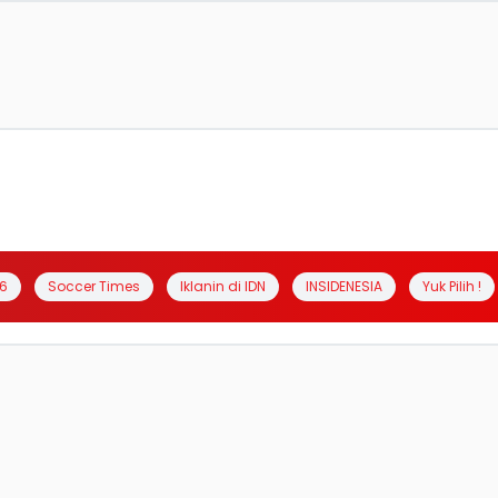
6
Soccer Times
Iklanin di IDN
INSIDENESIA
Yuk Pilih !