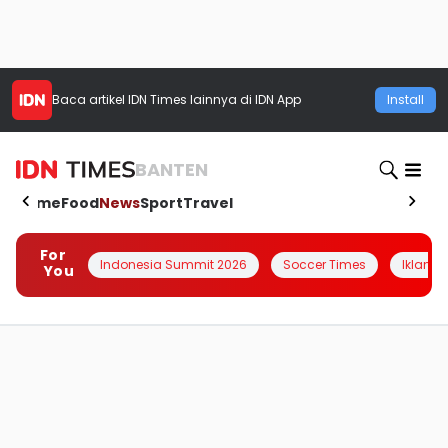
Baca artikel
IDN Times
lainnya di IDN App
Install
BANTEN
Home
Food
News
Sport
Travel
For
Indonesia Summit 2026
Soccer Times
Iklanin 
You