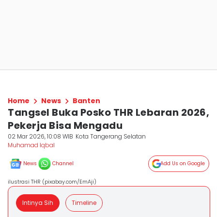
Home
News
Banten
Tangsel Buka Posko THR Lebaran 2026,
Pekerja Bisa Mengadu
02 Mar 2026, 10:08 WIB
Kota Tangerang Selatan
Muhamad Iqbal
News
Channel
Add Us on Google
ilustrasi THR (pixabay.com/EmAji)
Intinya Sih
Timeline