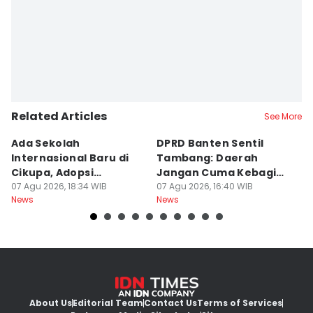
Related Articles
See More
Ada Sekolah
DPRD Banten Sentil
2
Internasional Baru di
Tambang: Daerah
K
Cikupa, Adopsi
Jangan Cuma Kebagian
I
Kurikulum Singapura
07 Agu 2026, 18:34 WIB
Rusaknya
07 Agu 2026, 16:40 WIB
D
07
News
News
Ne
About Us
Editorial Team
Contact Us
Terms of Services