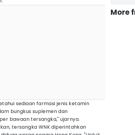
n.
More 
etahui sediaan farmasi jenis ketamin
alam bungkus suplemen dan
per bawaan tersangka," ujarnya.
dikan, tersangka WNK diperintahkan
g diduga warga negara Hong Kong. "Untuk