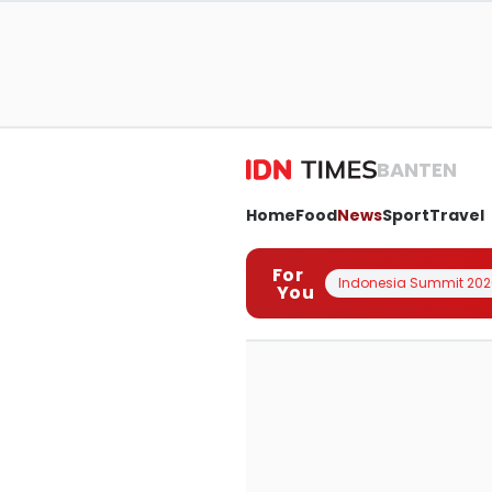
BANTEN
Home
Food
News
Sport
Travel
For
Indonesia Summit 202
You