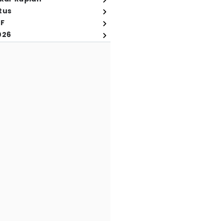
tus
FF
026