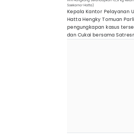
WN Hongkong selundupkan 10,9 kg Ketami
Soekarno-Hatta)
Kepala Kantor Pelayanan 
Hatta Hengky Tomuan Par
pengungkapan kasus terseb
dan Cukai bersama Satres