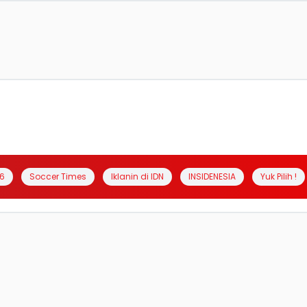
6
Soccer Times
Iklanin di IDN
INSIDENESIA
Yuk Pilih !