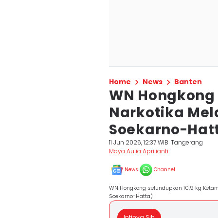
Home
News
Banten
WN Hongkong 
Narkotika Mel
Soekarno-Hat
11 Jun 2026, 12:37 WIB
Tangerang
Maya Aulia Aprilianti
News
Channel
WN Hongkong selundupkan 10,9 kg Ketami
Soekarno-Hatta)
Intinya Sih