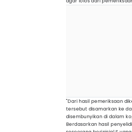
agar lolos dari pemeriksaa
"Dari hasil pemeriksaan dik
tersebut disamarkan ke d
disembunyikan di dalam ko
Berdasarkan hasil penyeli
seseorang berinisial S yan