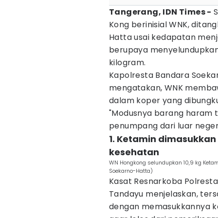
Tangerang, IDN Times -
S
Kong berinisial WNK, ditan
Hatta usai kedapatan menj
berupaya menyelundupkan 
kilogram.
Kapolresta Bandara Soeka
mengatakan, WNK membawa
dalam koper yang dibungku
"Modusnya barang haram t
penumpang dari luar negeri
1. Ketamin dimasukka
kesehatan
WN Hongkong selundupkan 10,9 kg Ketami
Soekarno-Hatta)
Kasat Resnarkoba Polresta
Tandayu menjelaskan, te
dengan memasukkannya k