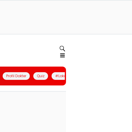
Profil Dokter
Quiz
#LokalBerdaya
Join Community