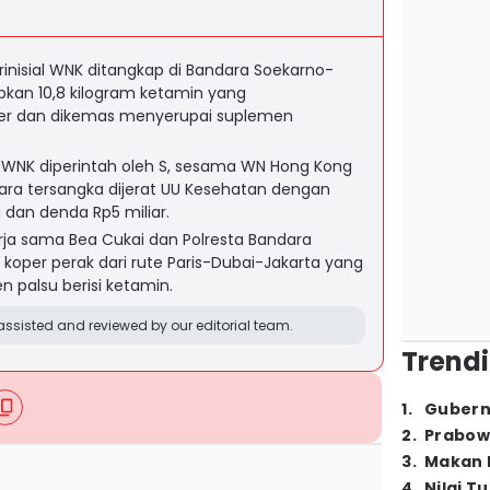
nisial WNK ditangkap di Bandara Soekarno-
kan 10,8 kilogram ketamin yang
er dan dikemas menyerupai suplemen
WNK diperintah oleh S, sesama WN Hong Kong
tara tersangka dijerat UU Kesehatan dengan
dan denda Rp5 miliar.
rja sama Bea Cukai dan Polresta Bandara
 koper perak dari rute Paris-Dubai-Jakarta yang
n palsu berisi ketamin.
ssisted and reviewed by our editorial team.
Trendi
1
.
Gubern
2
.
Prabow
3
.
Makan B
4
.
Nilai T