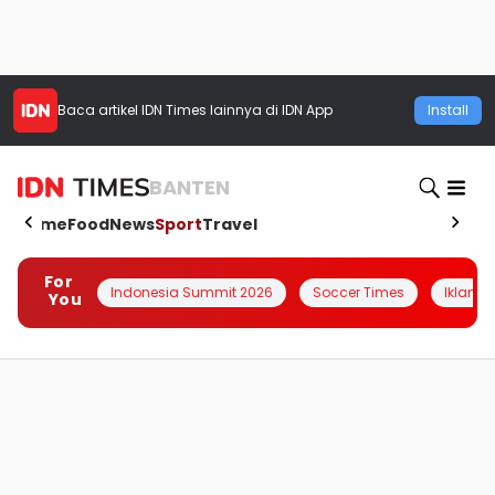
Baca artikel
IDN Times
lainnya di IDN App
Install
BANTEN
Home
Food
News
Sport
Travel
For
Indonesia Summit 2026
Soccer Times
Iklanin 
You