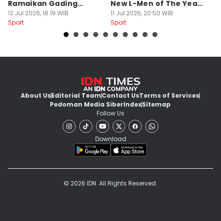
Ramaikan Gading
New L-Men of The Year
Pi
Serpong
12 Jul 2026, 18:19 WIB
2026
11 Jul 2026, 20:50 WIB
O
14
Sport
Sport
Sp
About Us
Editorial Team
Contact Us
Terms of Services
Pedoman Media Siber
Index
Sitemap
Follow Us
Download
© 2026 IDN. All Rights Reserved.