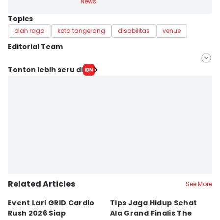
News
Topics
olah raga
kota tangerang
disabilitas
venue
Editorial Team
Editor
Tonton lebih seru di
Muhamad Iqbal
Editor
Ita Lismawati F Malau
Related Articles
See More
Event Lari GRID Cardio
Tips Jaga Hidup Sehat
T
Rush 2026 Siap
Ala Grand Finalis The
M