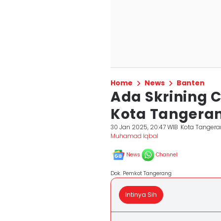
Home
News
Banten
Ada Skrining C
Kota Tangera
30 Jan 2025, 20:47 WIB
Kota Tanger
Muhamad Iqbal
News
Channel
Dok. Pemkot Tangerang
Intinya Sih