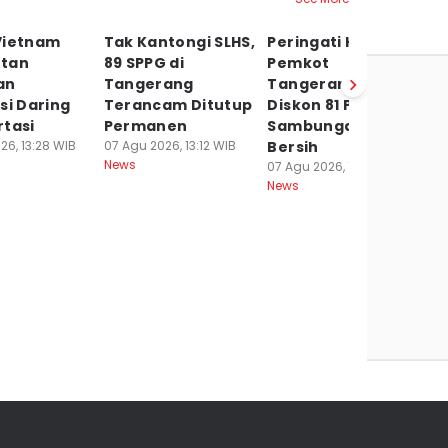
Vietnam
Tak Kantongi SLHS,
Peringati HUT RI,
P
tan
89 SPPG di
Pemkot
S
an
Tangerang
Tangerang Beri
C
si Daring
Terancam Ditutup
Diskon 81 Persen
A
rtasi
Permanen
Sambungan Air
h
26, 13:28 WIB
07 Agu 2026, 13:12 WIB
Bersih
07
News
Ne
07 Agu 2026, 12:16 WIB
News