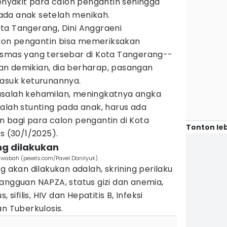
penyakit para calon pengantin sehingga
ada anak setelah menikah.
ta Tangerang, Dini Anggraeni
on pengantin bisa memeriksakan
esmas yang tersebar di Kota Tangerang--
n demikian, dia berharap, pasangan
masuk keturunannya.
asalah kehamilan, meningkatnya angka
alah stunting pada anak, harus ada
n bagi para calon pengantin di Kota
Tonton leb
s (30/1/2025).
ang dilakukan
n wabah (pexels.com/Pavel Danilyuk)
g akan dilakukan adalah, skrining perilaku
angguan NAPZA, status gizi dan anemia,
 sifilis, HIV dan Hepatitis B, Infeksi
an Tuberkulosis.