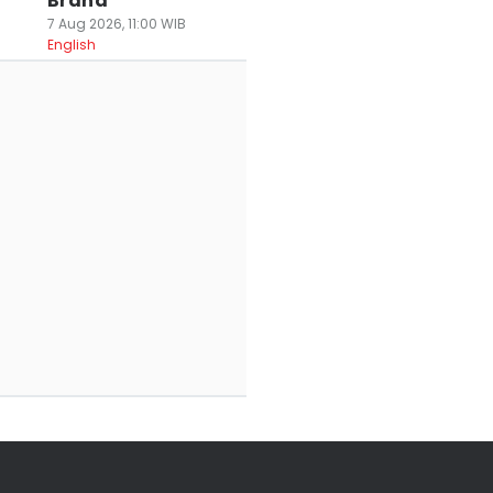
Brand
7 Aug 2026, 11:00 WIB
rakiraan Cuaca
English
Cuaca di
Prakiraan Cuaca
erang Raya dan
Tangerang Raya
di Pandeglang-
ilegon 7-9
7-9 Agustus
Lebak 7-9 Agustu
gutus, Cerah
Cenderung Cerah
Cerah hingga
ingga Berawan
hingga Berawan
Berawan
 Agu 2026, 11:02 WIB
07 Agu 2026, 08:20 WIB
07 Agu 2026, 08:15 WI
ws
News
News