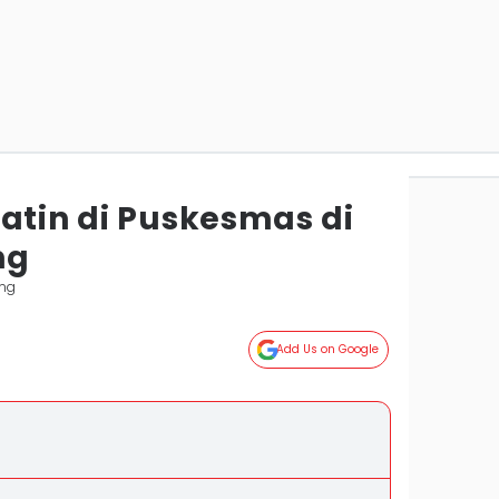
atin di Puskesmas di
ng
ang
Add Us on Google