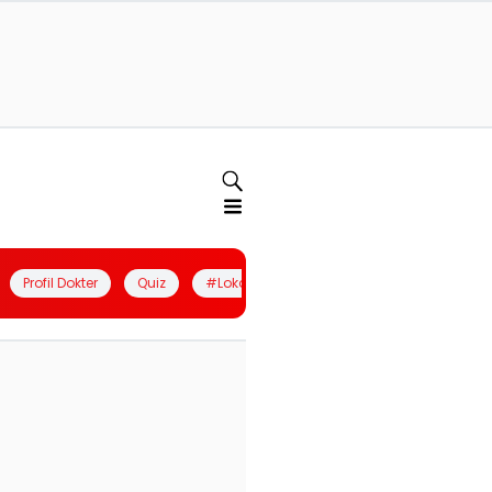
Profil Dokter
Quiz
#LokalBerdaya
Join Community