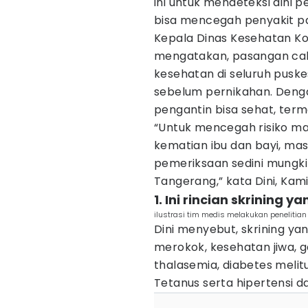
ini untuk mendeteksi dini 
bisa mencegah penyakit p
Kepala Dinas Kesehatan Ko
mengatakan, pasangan cal
kesehatan di seluruh pusk
sebelum pernikahan. Denga
pengantin bisa sehat, ter
“Untuk mencegah risiko m
kematian ibu dan bayi, mas
pemeriksaan sedini mungki
Tangerang,” kata Dini, Kami
1. Ini rincian skrining y
ilustrasi tim medis melakukan penelitia
Dini menyebut, skrining yan
merokok, kesehatan jiwa, g
thalasemia, diabetes melitus,
Tetanus serta hipertensi d