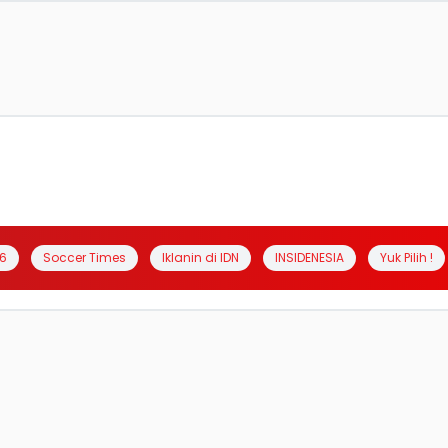
6
Soccer Times
Iklanin di IDN
INSIDENESIA
Yuk Pilih !