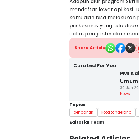
Adapun alur program Skrini
mendaftar lewat aplikasi 
kemudian bisa melakukan 
puskesmas yang ada di seki
calon pengantin akan menda
Share Article
Curated For You
PMI K
Umum u
30 Jan 20
News
Topics
pengantin
kota tangerang
Editorial Team
Editor
Related Articles