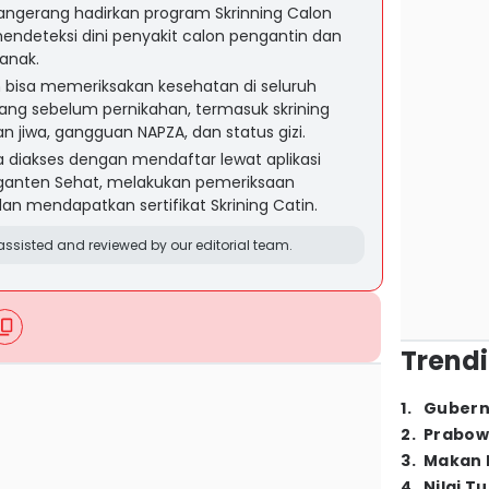
angerang hadirkan program Skrinning Calon
endeteksi dini penyakit calon pengantin dan
anak.
 bisa memeriksakan kesehatan di seluruh
ang sebelum pernikahan, termasuk skrining
n jiwa, gangguan NAPZA, dan status gizi.
a diakses dengan mendaftar lewat aplikasi
ganten Sehat, melakukan pemeriksaan
an mendapatkan sertifikat Skrining Catin.
ssisted and reviewed by our editorial team.
Trendi
1
.
Gubern
2
.
Prabow
3
.
Makan B
4
.
Nilai T