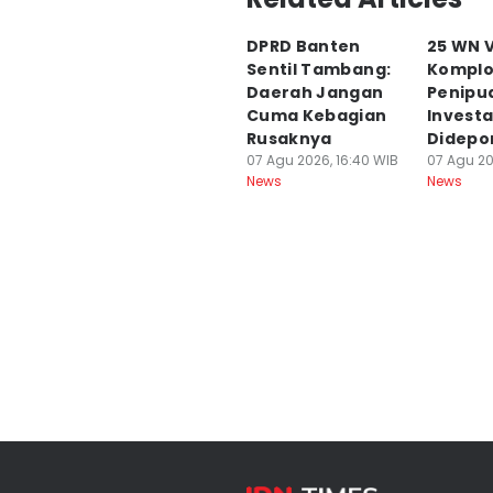
Muhamad Iqbal
DPRD Banten
25 WN 
Editor
Sentil Tambang:
Komplo
Ita Lismawati F Malau
Daerah Jangan
Penipu
Cuma Kebagian
Investa
Rusaknya
Didepo
07 Agu 2026, 16:40 WIB
07 Agu 20
News
News