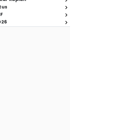
tus
FF
026