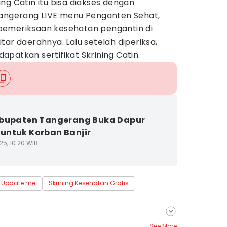
ng Catin itu bisa diakses dengan
Tangerang LIVE menu Penganten Sehat,
pemeriksaan kesehatan pengantin di
tar daerahnya. Lalu setelah diperiksa,
patkan sertifikat Skrining Catin.
abupaten Tangerang Buka Dapur
ntuk Korban Banjir
25, 10:20 WIB
Update me
Skrining Kesehatan Gratis
See More