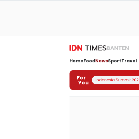
BANTEN
Home
Food
News
Sport
Travel
For
Indonesia Summit 202
You