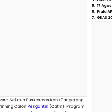
5
.
17 Agus
6
.
Piala A
7
.
GIIAS 2
mes
- Seluruh Puskesmas Kota Tangerang
inning Calon
Pengantin
(Catin). Program