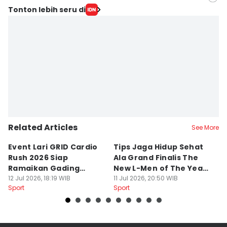
Editor
Tonton lebih seru di
Muhammad Iqbal
Editor
Ita Lismawati F Malau
Related Articles
See More
Event Lari GRID Cardio
Tips Jaga Hidup Sehat
T
Rush 2026 Siap
Ala Grand Finalis The
M
Ramaikan Gading
New L-Men of The Year
Pi
Serpong
12 Jul 2026, 18:19 WIB
2026
11 Jul 2026, 20:50 WIB
O
14
Sport
Sport
Sp