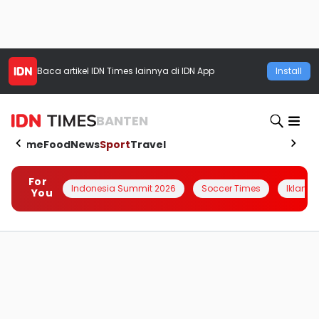
Baca artikel
IDN Times
lainnya di IDN App
Install
BANTEN
Home
Food
News
Sport
Travel
For
Indonesia Summit 2026
Soccer Times
Iklanin 
You