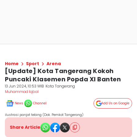
Home
Sport
Arena
[Update] Kota Tangerang Kokoh
Puncaki Klasemen Popda XI Banten
13 Jun 2024, 10:53 WIB
Kota Tangerang
Muhammad Iqbal
News
Channel
Add Us on Google
ilustrasi panjat tebing (Dok. Pemkot Tangerang)
Share Article