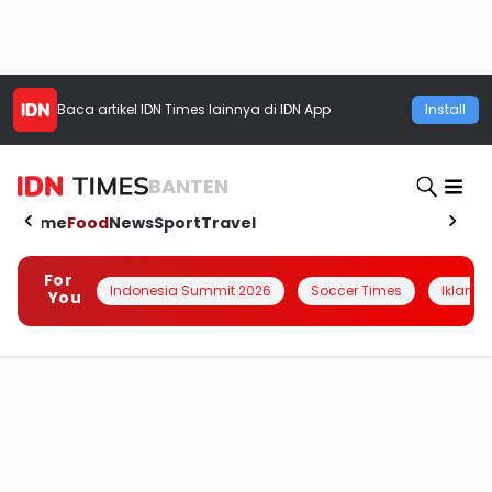
Baca artikel
IDN Times
lainnya di IDN App
Install
BANTEN
Home
Food
News
Sport
Travel
For
Indonesia Summit 2026
Soccer Times
Iklanin 
You