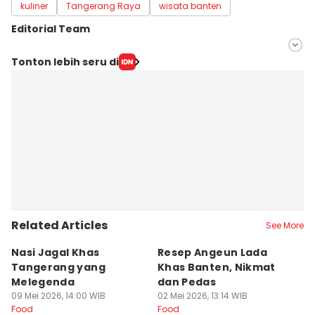
kuliner
Tangerang Raya
wisata banten
Editorial Team
Editor
Tonton lebih seru di
Maya Aulia Aprilianti
Editor
Ita Lismawati F Malau
Related Articles
See More
Nasi Jagal Khas
Resep Angeun Lada
R
Tangerang yang
Khas Banten, Nikmat
K
Melegenda
dan Pedas
B
09 Mei 2026, 14:00 WIB
02 Mei 2026, 13:14 WIB
20
Food
Food
Fo