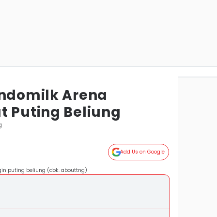
Indomilk Arena
t Puting Beliung
g
Add Us on Google
in puting beliung (dok. abouttng)