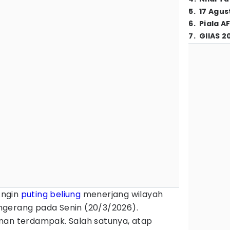
5
.
17 Agus
6
.
Piala A
7
.
GIIAS 2
Angin
puting beliung
menerjang wilayah
ngerang pada Senin (20/3/2026).
nan terdampak. Salah satunya, atap