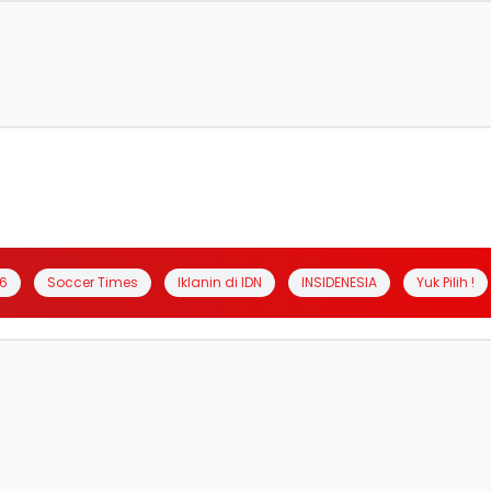
6
Soccer Times
Iklanin di IDN
INSIDENESIA
Yuk Pilih !