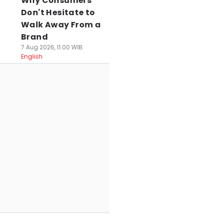
Why Consumers
Don't Hesitate to
Walk Away From a
Brand
7 Aug 2026, 11:00 WIB
English
uaca di
Prakiraan Cuaca
Kasus Pemerasa