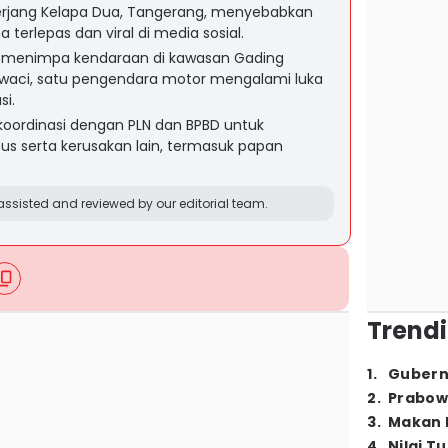
erjang Kelapa Dua, Tangerang, menyebabkan
 terlepas dan viral di media sosial.
menimpa kendaraan di kawasan Gading
awaci, satu pengendara motor mengalami luka
si.
oordinasi dengan PLN dan BPBD untuk
tus serta kerusakan lain, termasuk papan
.
ssisted and reviewed by our editorial team.
Trendi
1
.
Gubern
2
.
Prabow
3
.
Makan B
4
.
Nilai T