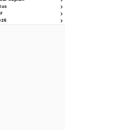
tus
FF
026