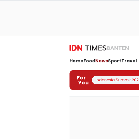
BANTEN
Home
Food
News
Sport
Travel
For
Indonesia Summit 202
You