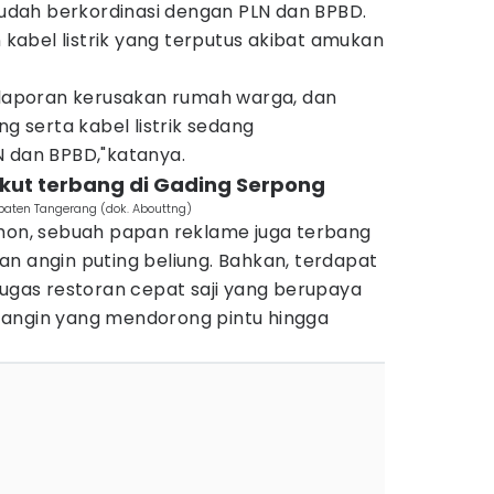
 sudah berkordinasi dengan PLN dan BPBD.
abel listrik yang terputus akibat amukan
a laporan kerusakan rumah warga, dan
serta kabel listrik sedang
N dan BPBD,"katanya.
ikut terbang di Gading Serpong
upaten Tangerang (dok. Abouttng)
ohon, sebuah papan reklame juga terbang
n angin puting beliung. Bahkan, terdapat
tugas restoran cepat saji yang berupaya
 angin yang mendorong pintu hingga