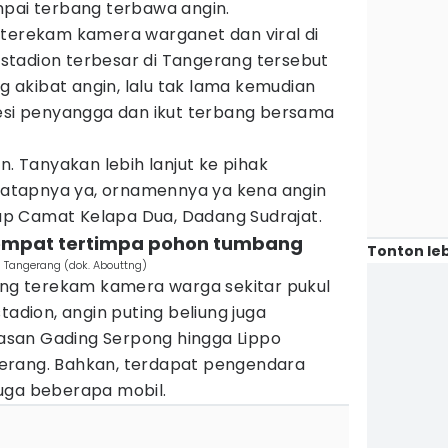
mpai terbang terbawa angin.
 terekam kamera warganet dan viral di
p stadion terbesar di Tangerang tersebut
akibat angin, lalu tak lama kemudian
besi penyangga dan ikut terbang bersama
n. Tanyakan lebih lanjut ke pihak
i atapnya ya, ornamennya ya kena angin
gkap Camat Kelapa Dua, Dadang Sudrajat.
sempat tertimpa pohon tumbang
Tonton leb
 Tangerang (dok. Abouttng)
iung terekam kamera warga sekitar pukul
tadion, angin puting beliung juga
san Gading Serpong hingga Lippo
erang. Bahkan, terdapat pengendara
uga beberapa mobil.