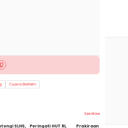
g
Cuaca Ekstrem
See More
tongi SLHS,
Peringati HUT RI,
Prakiraan Cuaca
C