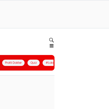
Profil Dokter
Quiz
#LokalBerdaya
Join Community