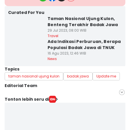
Curated For You
Taman Nasional Ujung Kulon,
Benteng Terakhir Badak Jawa
29 Jul 2023, 08:00 WIB
Travel
Ada Indikasi Perburuan, Berapa
Populasi Badak Jawa di TNUK
16 Agu 2023, 12:46 WIB
News
Topics
taman nasional ujung kulon
badak jawa
Update me
Editorial Team
Editor
Tonton lebih seru di
Khaerul Anwar
Editor
Ita Lismawati F Malau