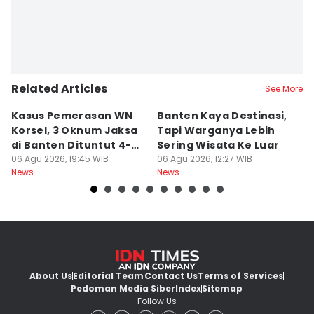
Related Articles
See More
Kasus Pemerasan WN
Banten Kaya Destinasi,
R
Korsel, 3 Oknum Jaksa
Tapi Warganya Lebih
P
di Banten Dituntut 4-5
Sering Wisata Ke Luar
4
Tahun
06 Agu 2026, 19:45 WIB
06 Agu 2026, 12:27 WIB
K
06
News
News
Ne
About Us
Editorial Team
Contact Us
Terms of Services
Pedoman Media Siber
Index
Sitemap
Follow Us