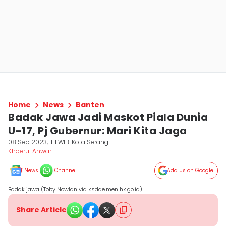
Home
News
Banten
Badak Jawa Jadi Maskot Piala Dunia
U-17, Pj Gubernur: Mari Kita Jaga
08 Sep 2023, 11:11 WIB
Kota Serang
Khaerul Anwar
News
Channel
Add Us on Google
Badak jawa (Toby Nowlan via ksdae.menlhk.go.id)
Share Article