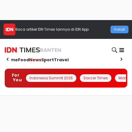
Baca artikel
IDN Times
lainnya di IDN App
Install
BANTEN
Home
Food
News
Sport
Travel
For
Indonesia Summit 2026
Soccer Times
Iklanin 
You