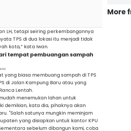
More 
ian LH, tetapi seiring perkembangannya
yata TPS di dua lokasi itu menjadi tidak
ayah kota,” kata Iwan.
cari tempat pembuangan sampah
isno
at yang biasa membuang sampah di TPS
S di Jalan Kampung Baru atau yang
 Ranca Lentah.
 mudah menemukan lahan untuk
demikian, kata dia, pihaknya akan
aru. "Salah satunya mungkin meminjam
bupaten yang disiapkan untuk kantor KPU
 Sementara sebelum dibangun kami, coba