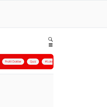
Profil Dokter
Quiz
#LokalBerdaya
Join Community