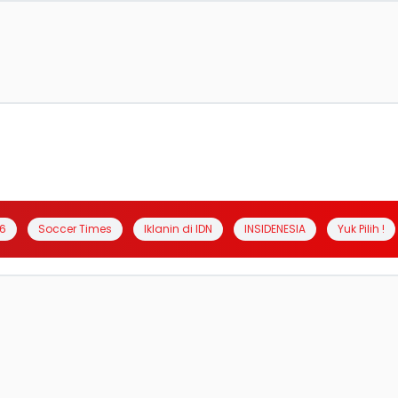
6
Soccer Times
Iklanin di IDN
INSIDENESIA
Yuk Pilih !