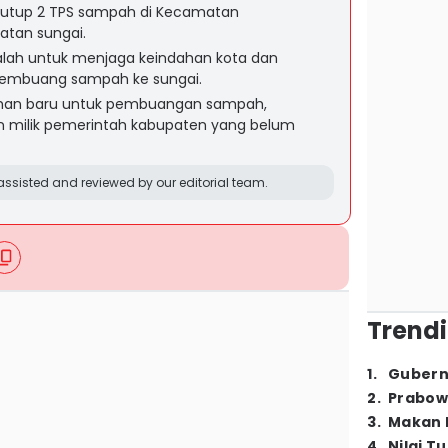
utup 2 TPS sampah di Kecamatan
atan sungai.
lah untuk menjaga keindahan kota dan
mbuang sampah ke sungai.
lahan baru untuk pembuangan sampah,
 milik pemerintah kabupaten yang belum
ssisted and reviewed by our editorial team.
Trendi
1
.
Gubern
2
.
Prabow
3
.
Makan B
4
.
Nilai T