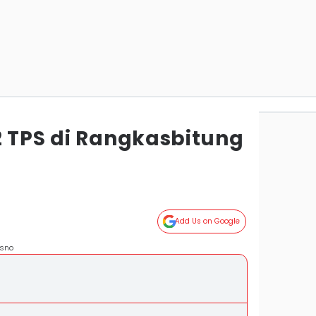
2 TPS di Rangkasbitung
Add Us on Google
isno