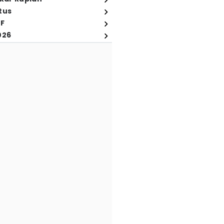
tus
FF
026