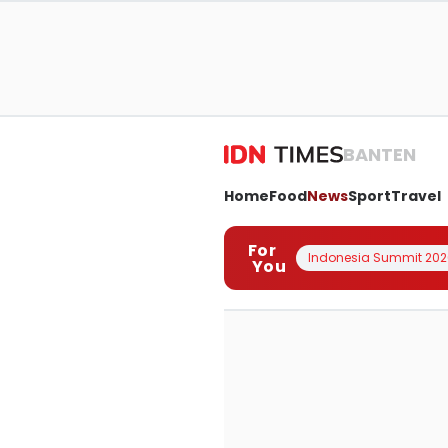
BANTEN
Home
Food
News
Sport
Travel
For
Indonesia Summit 202
You