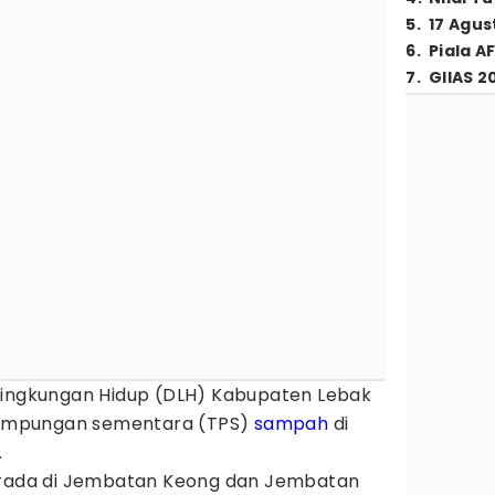
5
.
17 Agus
6
.
Piala A
7
.
GIIAS 2
Lingkungan Hidup (DLH) Kabupaten Lebak
ampungan sementara (TPS)
sampah
di
.
berada di Jembatan Keong dan Jembatan