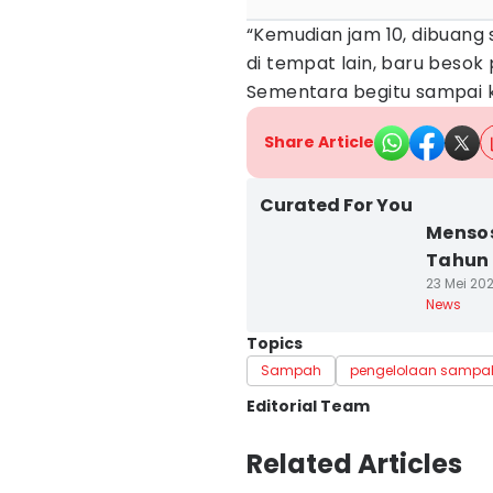
“Kemudian jam 10, dibuang
di tempat lain, baru besok 
Sementara begitu sampai k
Share Article
Curated For You
Mensos
Tahun 
23 Mei 202
News
Topics
Sampah
pengelolaan sampa
Editorial Team
Editor
Related Articles
Muhamad Iqbal