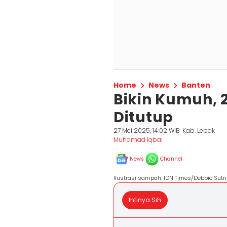
Home
News
Banten
Bikin Kumuh, 
Ditutup
27 Mei 2025, 14:02 WIB
Kab. Lebak
Muhamad Iqbal
News
Channel
llustrasi sampah. IDN Times/Debbie Sutr
Intinya Sih