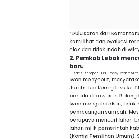
“Dulu saran dari Kementer
kami lihat dan evaluasi tern
elok dan tidak indah di wil
2. Pemkab Lebak men
baru
llustrasi sampah. IDN Times/Debbie Sutr
Iwan menyebut, masyarak
Jembatan Keong bisa ke TP
berada di kawasan Balong
Iwan mengutarakan, tidak
pembuangan sampah. Meski 
berupaya mencari lahan b
lahan milik pemerintah ka
(Komisi Pemilihan Umum).