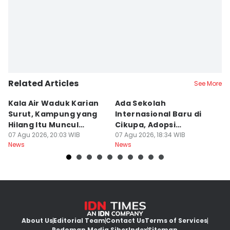
Related Articles
See More
Kala Air Waduk Karian
Ada Sekolah
D
Surut, Kampung yang
Internasional Baru di
T
Hilang Itu Muncul
Cikupa, Adopsi
J
Kembali
07 Agu 2026, 20:03 WIB
Kurikulum Singapura
07 Agu 2026, 18:34 WIB
R
07
News
News
Ne
About Us
Editorial Team
Contact Us
Terms of Services
Pedoman Media Siber
Index
Sitemap