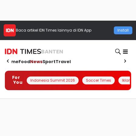
Baca artikel
IDN Times
lainnya di IDN App
Install
BANTEN
Home
Food
News
Sport
Travel
For
Indonesia Summit 2026
Soccer Times
Iklanin 
You