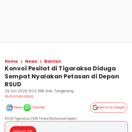
Home
News
Banten
Konvoi Pesilat di Tigaraksa Diduga
Sempat Nyalakan Petasan di Depan
RSUD
29 Jun 2026, 13:02 WIB
Kab. Tangerang
Muhamad Iqbal
News
Channel
Add Us on Google
RSUD Tigaraksa (IDN Times/Muhamad Iqbal)
Intinya Sih