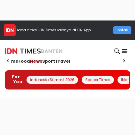
Baca artikel
IDN Times
lainnya di IDN App
Install
BANTEN
Home
Food
News
Sport
Travel
For
Indonesia Summit 2026
Soccer Times
Iklanin 
You