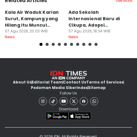
Related Articles
See More
Kala Air Waduk Karian
Ada Sekolah
D
Surut, Kampung yang
Internasional Baru di
T
Hilang Itu Muncul
Cikupa, Adopsi
J
Kembali
07 Agu 2026, 20:03 WIB
Kurikulum Singapura
07 Agu 2026, 18:34 WIB
R
07
News
News
Ne
About Us
Editorial Team
Contact Us
Terms of Services
Pedoman Media Siber
Index
Sitemap
Follow Us
Download
© 2026 IDN. All Rights Reserved.