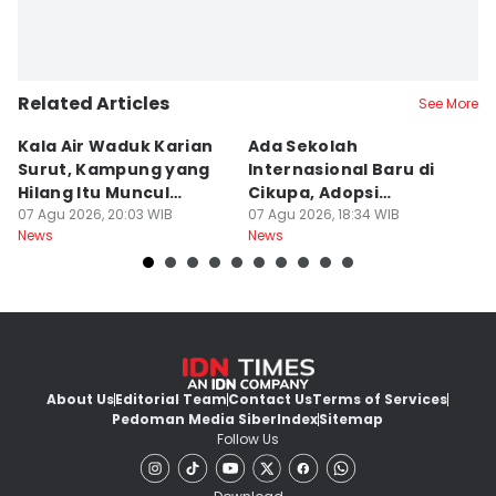
Related Articles
See More
Kala Air Waduk Karian
Ada Sekolah
D
Surut, Kampung yang
Internasional Baru di
T
Hilang Itu Muncul
Cikupa, Adopsi
J
Kembali
07 Agu 2026, 20:03 WIB
Kurikulum Singapura
07 Agu 2026, 18:34 WIB
R
07
News
News
Ne
About Us
Editorial Team
Contact Us
Terms of Services
Pedoman Media Siber
Index
Sitemap
Follow Us