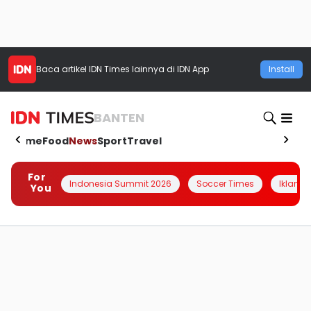
Baca artikel
IDN Times
lainnya di IDN App
Install
BANTEN
Home
Food
News
Sport
Travel
For
Indonesia Summit 2026
Soccer Times
Iklanin 
You