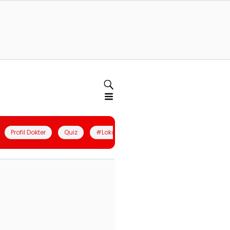
Profil Dokter
Quiz
#LokalBerdaya
Join Community