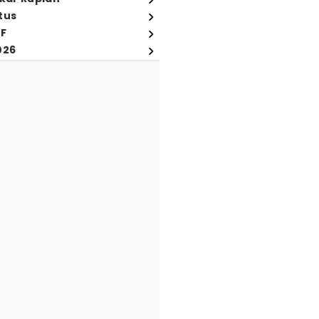
tus
FF
026