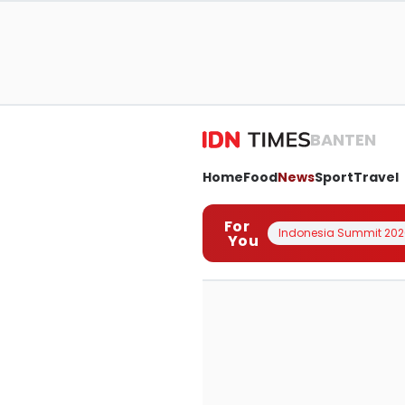
BANTEN
Home
Food
News
Sport
Travel
For
Indonesia Summit 202
You