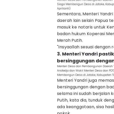
Siaga Membangun Desa di Jatake, Kabupa
Aprilianti)
Sementara, Menteri Yandri
daerah lain selain Papua te
masuk ke notaris untuk K
badan hukum Koperasi Mer
Merah Putih.
"Insyaallah sesuai dengan 
3. Menteri Yandri pasti
bersinggungan denga
Menteri Desa dan Pembangunan Daerah Te
Ariotedjo dan Wakil Menteri Desa dan PD
Membangun Desa di Jatake, Kabupaten Ta
Menteri Yandri juga memast
bersinggungan dengan bad
selama ini sudah berjalan
Putih, kata dia, tunduk d
ada keanggotaan, sisa hasi
pokok.