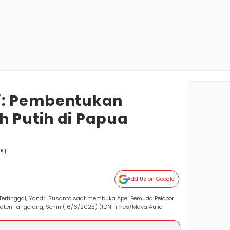
i: Pembentukan
h Putih di Papua
i
ng
Add Us on Google
ertinggal, Yandri Susanto saat membuka Apel Pemuda Pelopor
ten Tangerang, Senin (16/6/2025) (IDN Times/Maya Aulia