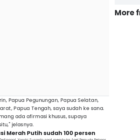
More 
in, Papua Pegunungan, Papua Selatan,
arat, Papua Tengah, saya sudah ke sana.
mang ada afirmasi khusus, supaya
itu," jelasnya.
asi Merah Putih sudah 100 persen
ertinggal, Yandri Susanto saat membuka Apel Pemuda Pelopor