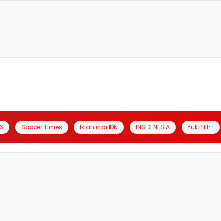
6
Soccer Times
Iklanin di IDN
INSIDENESIA
Yuk Pilih !