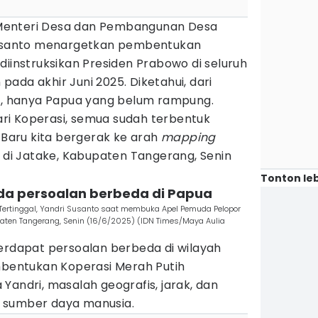
enteri Desa dan Pembangunan Desa
 Susanto menargetkan pembentukan
diinstruksikan Presiden Prabowo di seluruh
ada akhir Juni 2025. Diketahui, dari
ia, hanya Papua yang belum rampung.
Hari Koperasi, semua sudah terbentuk
. Baru kita bergerak ke arah
mapping
i di Jatake, Kabupaten Tangerang, Senin
Tonton leb
 ada persoalan berbeda di Papua
ertinggal, Yandri Susanto saat membuka Apel Pemuda Pelopor
ten Tangerang, Senin (16/6/2025) (IDN Times/Maya Aulia
terdapat persoalan berbeda di wilayah
entukan Koperasi Merah Putih
Yandri, masalah geografis, jarak, dan
 sumber daya manusia.