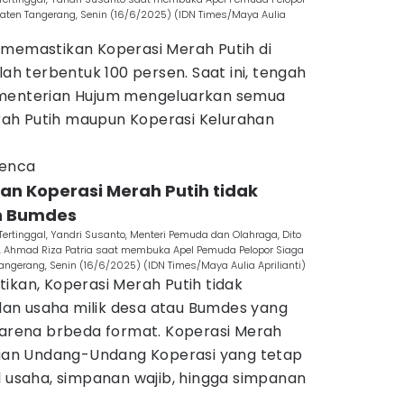
ten Tangerang, Senin (16/6/2025) (IDN Times/Maya Aulia
 memastikan Koperasi Merah Putih di
lah terbentuk 100 persen. Saat ini, tengah
ementerian Hujum mengeluarkan semua
ah Putih maupun Koperasi Kelurahan
renca
kan Koperasi Merah Putih tidak
n Bumdes
rtinggal, Yandri Susanto, Menteri Pemuda dan Olahraga, Dito
T, Ahmad Riza Patria saat membuka Apel Pemuda Pelopor Siaga
ngerang, Senin (16/6/2025) (IDN Times/Maya Aulia Aprilianti)
ikan, Koperasi Merah Putih tidak
an usaha milik desa atau Bumdes yang
 karena brbeda format. Koperasi Merah
engan Undang-Undang Koperasi yang tetap
l usaha, simpanan wajib, hingga simpanan