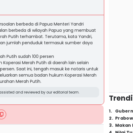
ersoalan berbeda di Papua Menteri Yandri
alan berbeda di wilayah Papua yang membuat
ah Putih terhambat. Terutama, kata Yandri,
, dan jumlah penduduk termasuk sumber daya
rah Putih sudah 100 persen
Koperasi Merah Putih di daerah lain selain
persen. Saat ini, tengah masuk ke notaris untuk
luarkan semua badan hukum Koperasi Merah
urahan Merah Putih.
ssisted and reviewed by our editorial team.
Trendi
1
.
Gubern
2
.
Prabow
3
.
Makan B
4
.
Nilai T