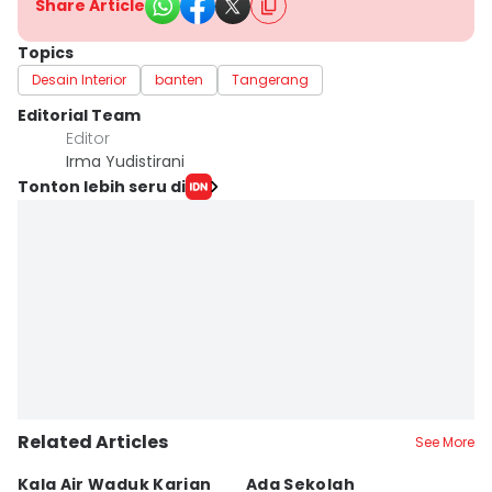
Share Article
Topics
Desain Interior
banten
Tangerang
Editorial Team
Editor
Irma Yudistirani
Tonton lebih seru di
Related Articles
See More
Kala Air Waduk Karian
Ada Sekolah
D