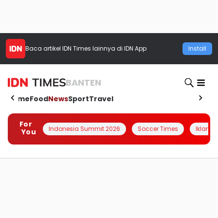
Baca artikel
IDN Times
lainnya di IDN App
Install
BANTEN
Home
Food
News
Sport
Travel
For
Indonesia Summit 2026
Soccer Times
Iklanin 
You