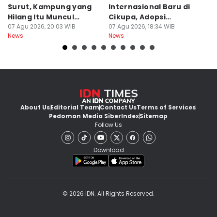
Surut, Kampung yang
Internasional Baru di
T
Hilang Itu Muncul
Cikupa, Adopsi
J
Kembali
07 Agu 2026, 20:03 WIB
Kurikulum Singapura
07 Agu 2026, 18:34 WIB
R
07
News
News
Ne
About Us
Editorial Team
Contact Us
Terms of Services
Pedoman Media Siber
Index
Sitemap
Follow Us
Download
© 2026 IDN. All Rights Reserved.