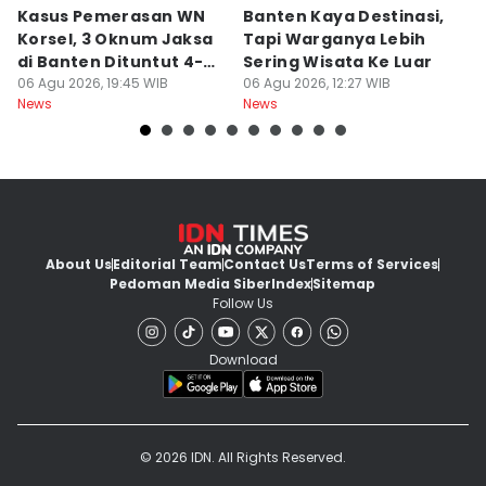
Kasus Pemerasan WN
Banten Kaya Destinasi,
R
Korsel, 3 Oknum Jaksa
Tapi Warganya Lebih
P
di Banten Dituntut 4-5
Sering Wisata Ke Luar
4
Tahun
06 Agu 2026, 19:45 WIB
06 Agu 2026, 12:27 WIB
K
06
News
News
Ne
About Us
Editorial Team
Contact Us
Terms of Services
Pedoman Media Siber
Index
Sitemap
Follow Us
Download
© 2026 IDN. All Rights Reserved.