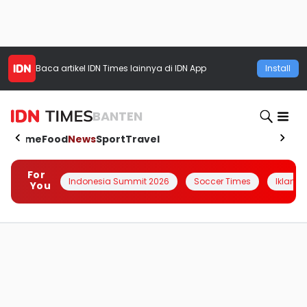
Baca artikel
IDN Times
lainnya di IDN App
Install
BANTEN
Home
Food
News
Sport
Travel
For
Indonesia Summit 2026
Soccer Times
Iklanin 
You