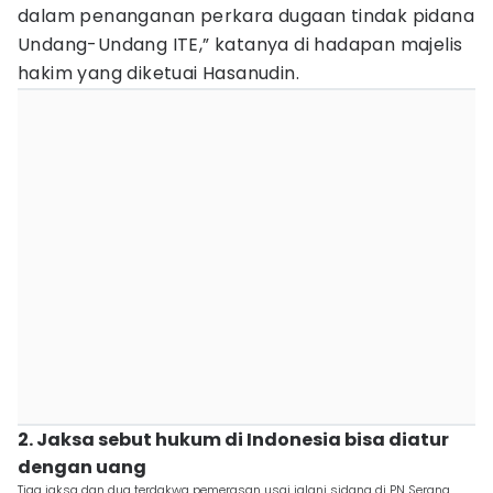
dalam penanganan perkara dugaan tindak pidana
Undang-Undang ITE,” katanya di hadapan majelis
hakim yang diketuai Hasanudin.
2. Jaksa sebut hukum di Indonesia bisa diatur
dengan uang
Tiga jaksa dan dua terdakwa pemerasan usai jalani sidang di PN Serang