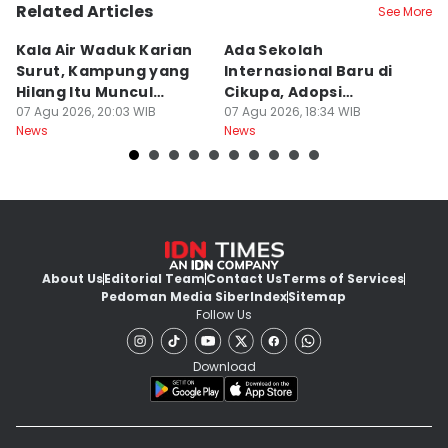
Related Articles
See More
Kala Air Waduk Karian
Ada Sekolah
D
Surut, Kampung yang
Internasional Baru di
T
Hilang Itu Muncul
Cikupa, Adopsi
J
Kembali
07 Agu 2026, 20:03 WIB
Kurikulum Singapura
07 Agu 2026, 18:34 WIB
R
07
News
News
Ne
About Us
Editorial Team
Contact Us
Terms of Services
Pedoman Media Siber
Index
Sitemap
Follow Us
Download