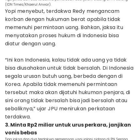
(IDN Times/Khaerul Anwar).
Yopi menyebut, terdakwa Redy mengancam
korban dengan hukuman berat apabila tidak
memenuhi permintaan uang. Bahkan, jaksa itu
menyatakan proses hukum di Indonesia bisa
diatur dengan uang.
“Ini kan Indonesia, kalau tidak ada uang ya tidak
bisa diusahakan untuk tidak bersalah. Di Indonesia
segala urusan butuh uang, berbeda dengan di
Korea. Apabila tidak memenuhi permintaan
tersebut maka akan dijatuhi hukuman penjara, di
sini orang tidak bersalah bisa jadi bersalah atau
sebaliknya,” ujar JPU menirukan perkataan
terdakwa.
3. Minta Rp2 miliar untuk urus perkara, janjikan
vonis bebas
Tiga jaksa dan dua terdakwa pemerasan usai jalani sidang di PN Serang