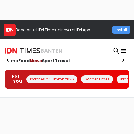
Baca artikel
IDN Times
lainnya di IDN App
Install
BANTEN
Home
Food
News
Sport
Travel
For
Indonesia Summit 2026
Soccer Times
Iklanin 
You