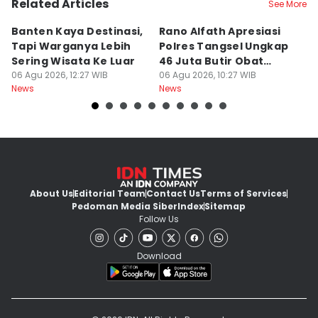
Related Articles
See More
Banten Kaya Destinasi,
Rano Alfath Apresiasi
P
Tapi Warganya Lebih
Polres Tangsel Ungkap
T
Sering Wisata Ke Luar
46 Juta Butir Obat
A
06 Agu 2026, 12:27 WIB
Keras
06 Agu 2026, 10:27 WIB
D
06
News
News
Ne
B
About Us
Editorial Team
Contact Us
Terms of Services
Pedoman Media Siber
Index
Sitemap
Follow Us
Download