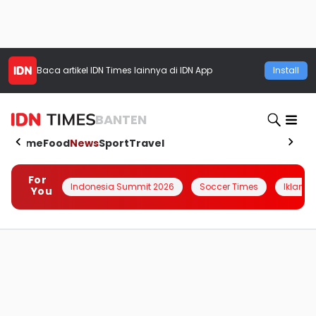
Baca artikel
IDN Times
lainnya di IDN App
Install
BANTEN
Home
Food
News
Sport
Travel
For
Indonesia Summit 2026
Soccer Times
Iklanin 
You