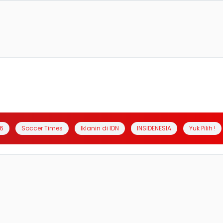
6
Soccer Times
Iklanin di IDN
INSIDENESIA
Yuk Pilih !