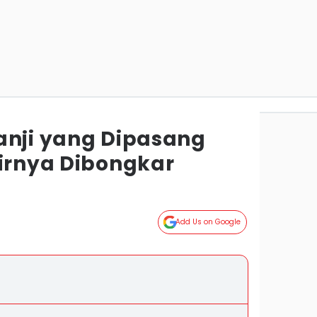
anji yang Dipasang
hirnya Dibongkar
Add Us on Google