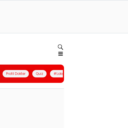
Profil Dokter
Quiz
#LokalBerdaya
Join Community