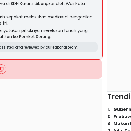
u di SDN Kuranji dibongkar oleh Wali Kota
ris sepakat melakukan mediasi di pengadilan
ini.
enyatakan pihaknya merelakan tanah yang
bahkan ke Pemkot Serang.
ssisted and reviewed by our editorial team.
Trendi
1
.
Gubern
2
.
Prabow
3
.
Makan B
4
.
Nilai T