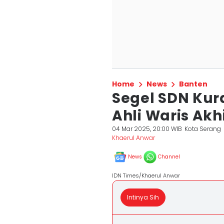
Home
News
Banten
Segel SDN Kur
Ahli Waris Ak
04 Mar 2025, 20:00 WIB
Kota Serang
Khaerul Anwar
News
Channel
IDN Times/Khaerul Anwar
Intinya Sih