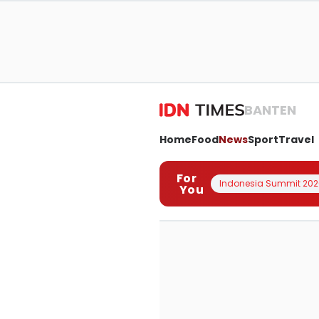
BANTEN
Home
Food
News
Sport
Travel
For
Indonesia Summit 202
You