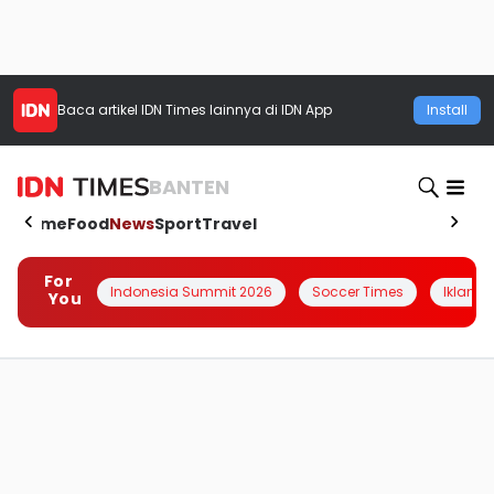
Baca artikel
IDN Times
lainnya di IDN App
Install
BANTEN
Home
Food
News
Sport
Travel
For
Indonesia Summit 2026
Soccer Times
Iklanin 
You