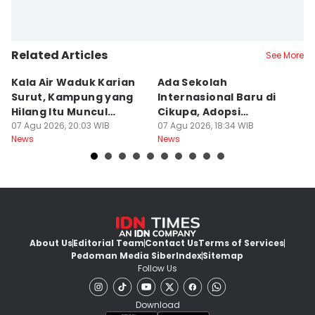
Related Articles
See More
Kala Air Waduk Karian
Ada Sekolah
D
Surut, Kampung yang
Internasional Baru di
T
Hilang Itu Muncul
Cikupa, Adopsi
J
Kembali
07 Agu 2026, 20:03 WIB
Kurikulum Singapura
07 Agu 2026, 18:34 WIB
R
07
News
News
Ne
About Us
Editorial Team
Contact Us
Terms of Services
Pedoman Media Siber
Index
Sitemap
Follow Us
Download