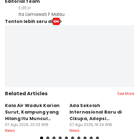
Editorial Team
Editor
Ita Lismawati F Malau
Tonton lebih seru di
Related Articles
See More
Kala Air Waduk Karian
Ada Sekolah
D
Surut, Kampung yang
Internasional Baru di
T
Hilang Itu Muncul
Cikupa, Adopsi
J
Kembali
07 Agu 2026, 20:03 WIB
Kurikulum Singapura
07 Agu 2026, 18:34 WIB
R
07
News
News
Ne