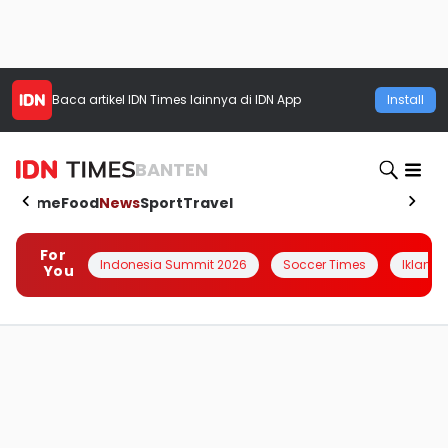
Baca artikel
IDN Times
lainnya di IDN App
Install
BANTEN
Home
Food
News
Sport
Travel
For
Indonesia Summit 2026
Soccer Times
Iklanin 
You