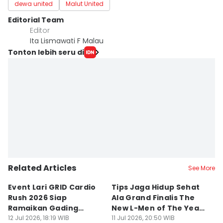
dewa united
Malut United
Editorial Team
Editor
Ita Lismawati F Malau
Tonton lebih seru di
Related Articles
See More
Event Lari GRID Cardio
Tips Jaga Hidup Sehat
T
Rush 2026 Siap
Ala Grand Finalis The
M
Ramaikan Gading
New L-Men of The Year
Pi
Serpong
12 Jul 2026, 18:19 WIB
2026
11 Jul 2026, 20:50 WIB
O
14