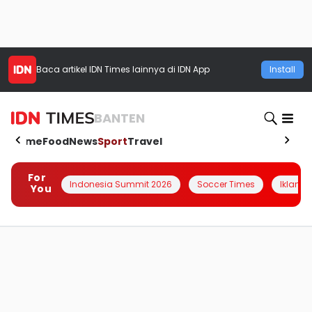
Baca artikel
IDN Times
lainnya di IDN App
Install
BANTEN
Home
Food
News
Sport
Travel
For
Indonesia Summit 2026
Soccer Times
Iklanin 
You