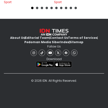
Sport
Sport
Sp
About Us
Editorial Team
Contact Us
Terms of Services
Pedoman Media Siber
Index
Sitemap
Follow Us
Download
© 2026 IDN. All Rights Reserved.