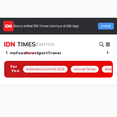
Baca artikel
IDN Times
lainnya di IDN App
Install
BANTEN
Home
Food
News
Sport
Travel
For
Indonesia Summit 2026
Soccer Times
Iklanin 
You