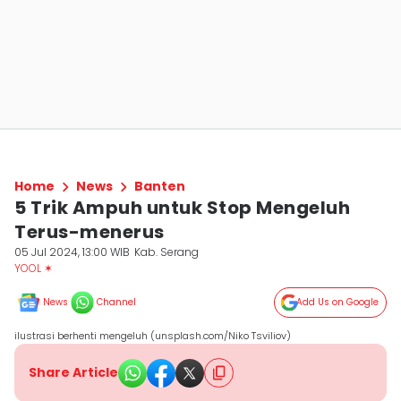
Home
News
Banten
5 Trik Ampuh untuk Stop Mengeluh
Terus-menerus
05 Jul 2024, 13:00 WIB
Kab. Serang
YOOL ✶
News
Channel
Add Us on Google
ilustrasi berhenti mengeluh (unsplash.com/Niko Tsviliov)
Share Article