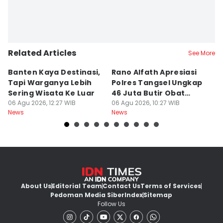
Related Articles
See More
Banten Kaya Destinasi,
Rano Alfath Apresiasi
P
Tapi Warganya Lebih
Polres Tangsel Ungkap
T
Sering Wisata Ke Luar
46 Juta Butir Obat
A
06 Agu 2026, 12:27 WIB
Keras
06 Agu 2026, 10:27 WIB
D
06
News
News
Ne
B
About Us
Editorial Team
Contact Us
Terms of Services
Pedoman Media Siber
Index
Sitemap
Follow Us