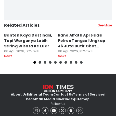
Related Articles
See More
Banten Kaya Destinasi,
Rano Alfath Apresiasi
P
Tapi Warganya Lebih
Polres Tangsel Ungkap
T
Sering Wisata Ke Luar
46 Juta Butir Obat
A
06 Agu 2026, 12:27 WIB
Keras
06 Agu 2026, 10:27 WIB
D
06
News
News
Ne
B
About Us
Editorial Team
Contact Us
Terms of Services
Pedoman Media Siber
Index
Sitemap
Follow Us