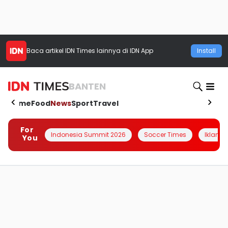
Baca artikel
IDN Times
lainnya di IDN App
Install
BANTEN
Home
Food
News
Sport
Travel
For
Indonesia Summit 2026
Soccer Times
Iklanin 
You