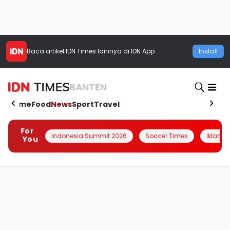
Baca artikel
IDN Times
lainnya di IDN App
Install
BANTEN
Home
Food
News
Sport
Travel
For
Indonesia Summit 2026
Soccer Times
Iklanin 
You