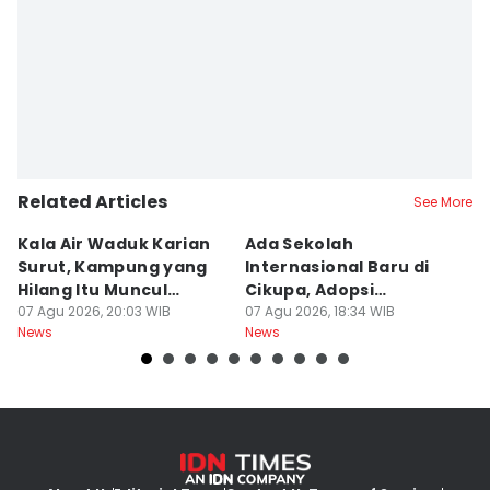
Related Articles
See More
Kala Air Waduk Karian
Ada Sekolah
D
Surut, Kampung yang
Internasional Baru di
T
Hilang Itu Muncul
Cikupa, Adopsi
J
Kembali
07 Agu 2026, 20:03 WIB
Kurikulum Singapura
07 Agu 2026, 18:34 WIB
R
07
News
News
Ne