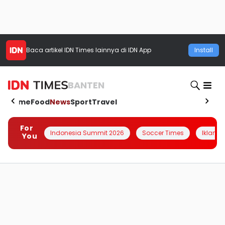
Baca artikel
IDN Times
lainnya di IDN App
Install
BANTEN
Home
Food
News
Sport
Travel
For
Indonesia Summit 2026
Soccer Times
Iklanin 
You