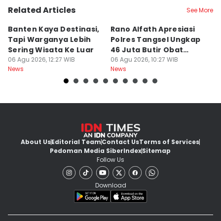
Related Articles
See More
Banten Kaya Destinasi,
Rano Alfath Apresiasi
P
Tapi Warganya Lebih
Polres Tangsel Ungkap
T
Sering Wisata Ke Luar
46 Juta Butir Obat
A
06 Agu 2026, 12:27 WIB
Keras
06 Agu 2026, 10:27 WIB
D
06
News
News
Ne
B
About Us
Editorial Team
Contact Us
Terms of Services
Pedoman Media Siber
Index
Sitemap
Follow Us
Download