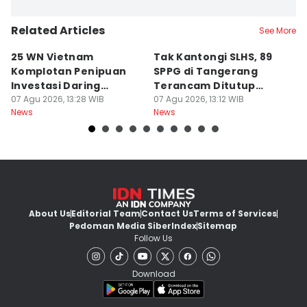
Related Articles
See More
25 WN Vietnam
Tak Kantongi SLHS, 89
P
Komplotan Penipuan
SPPG di Tangerang
T
Investasi Daring
Terancam Ditutup
8
Dideportasi
07 Agu 2026, 13:28 WIB
Permanen
07 Agu 2026, 13:12 WIB
Ai
07
News
News
Ne
About Us
Editorial Team
Contact Us
Terms of Services
Pedoman Media Siber
Index
Sitemap
Follow Us
Download