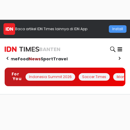
Baca artikel
IDN Times
lainnya di IDN App
Install
BANTEN
Home
Food
News
Sport
Travel
For
Indonesia Summit 2026
Soccer Times
Iklanin 
You