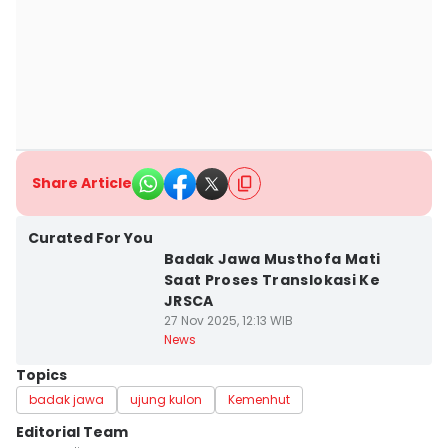
Share Article
Curated For You
Badak Jawa Musthofa Mati
Saat Proses Translokasi Ke
JRSCA
27 Nov 2025, 12:13 WIB
News
Topics
badak jawa
ujung kulon
Kemenhut
Editorial Team