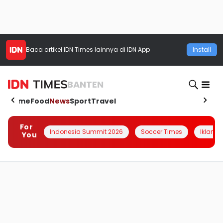
Baca artikel
IDN Times
lainnya di IDN App
Install
BANTEN
Home
Food
News
Sport
Travel
For
Indonesia Summit 2026
Soccer Times
Iklanin 
You