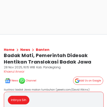
Home
News
Banten
Badak Mati, Pemerintah Didesak
Hentikan Translokasi Badak Jawa
28 Nov 2025, 16:15 WIB
Kab. Pandeglang
Khaerul Anwar
News
Channel
Add Us on Google
ilustrasi badak Jawa makan tumbuhan (pexels.com/David Atkins)
Intinya Sih