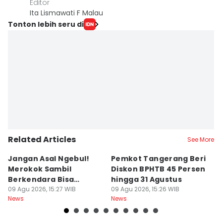
Editor
Ita Lismawati F Malau
Tonton lebih seru di
Related Articles
See More
Jangan Asal Ngebul!
Pemkot Tangerang Beri
5
Merokok Sambil
Diskon BPHTB 45 Persen
K
Berkendara Bisa
hingga 31 Agustus
d
Didenda Rp750 Ribu
09 Agu 2026, 15:27 WIB
09 Agu 2026, 15:26 WIB
09
News
News
Ne