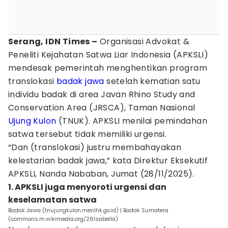
Serang, IDN Times –
Organisasi Advokat &
Peneliti Kejahatan Satwa Liar Indonesia (APKSLI)
mendesak pemerintah menghentikan program
translokasi
badak jawa
setelah kematian satu
individu badak di area Javan Rhino Study and
Conservation Area (JRSCA), Taman Nasional
Ujung Kulon
(TNUK). APKSLI menilai pemindahan
satwa tersebut tidak memiliki urgensi.
“Dan (translokasi) justru membahayakan
kelestarian badak jawa,” kata Direktur Eksekutif
APKSLI, Nanda Nababan, Jumat (28/11/2025).
1. APKSLI juga menyoroti urgensi dan
keselamatan satwa
Badak Jawa (tnujungkulon.menlhk.go.id) | Badak Sumatera
(commons.m.wikimedia.org/26Isabella)