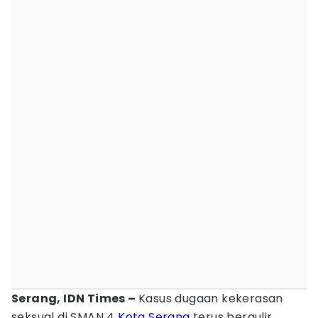
Serang, IDN Times –
Kasus dugaan kekerasan
seksual di SMAN 4
Kota Serang
terus bergulir.