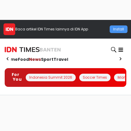
Baca artikel
IDN Times
lainnya di IDN App
Install
BANTEN
Home
Food
News
Sport
Travel
For
Indonesia Summit 2026
Soccer Times
Iklanin 
You