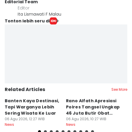
Editorial Team
Editor
Ita Lismawati F Malau
Tonton lebih seru di
Related Articles
See More
Banten Kaya Destinasi,
Rano Alfath Apresiasi
P
Tapi Warganya Lebih
Polres Tangsel Ungkap
T
Sering Wisata Ke Luar
46 Juta Butir Obat
A
06 Agu 2026, 12:27 WIB
Keras
06 Agu 2026, 10:27 WIB
D
06
News
News
Ne
B